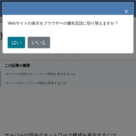
製品ドキュメン
JA
×
ト
XenCenter
XenCenter
Webサイトの表示をブラウザーの優先言語に切り替えますか ?
ネットワークプロパティの表示と変
更
はい
いいえ
June 18, 2024
X
寄稿者:
この記事の概要
サーバーの現在のネットワーク構成を表示するには
サーバーのネットワーク構成を変更するには
ネットワークプロパティの表示と変
更
サーバーの現在のネットワーク構成を表示するには