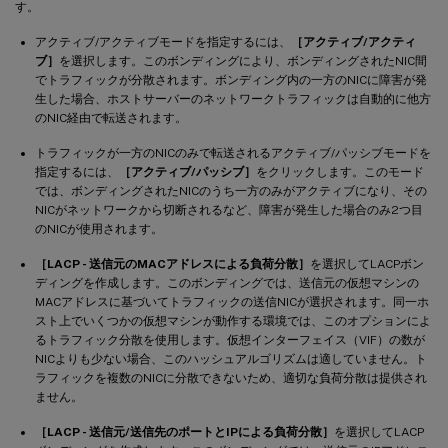
す。
アクティブ/アクティブモードを指定するには、
［アクティブ/アクティ
ブ］
を選択します。このボンディングにより、ボンディングされたNIC間
でトラフィックが分散されます。ボンディング内の一方のNICに障害が発
生した場合、ホストサーバーのネットワークトラフィックは自動的に他方
のNIC経由で転送されます。
トラフィックが一方のNICのみで転送されるアクティブ/パッシブモードを
指定するには、
［アクティブ/パッシブ］
をクリックします。このモード
では、ボンディングされたNICのうち一方のみがアクティブになり、その
NICがネットワークから切断されるなど、障害が発生した場合のみ2つ目
のNICが使用されます。
［LACP - 送信元のMACアドレスによる負荷分散］
を選択してLACPボン
ディングを作成します。このボンディングでは、送信元の仮想マシンの
MACアドレスに基づいてトラフィックの送信NICが選択されます。同一ホ
スト上でいくつかの仮想マシンが動作する環境では、このオプションによ
るトラフィック分散を使用します。仮想インターフェイス（VIF）の数が
NICよりも少ない場合、このハッシュアルゴリズムは適していません。ト
ラフィックを複数のNICに分散できないため、適切な負荷分散は提供され
ません。
［LACP - 送信元/送信先のポートとIPによる負荷分散］
を選択してLACP