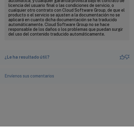
automática, y cualquier garantía provista bajo el contrato de
licencia del usuario final o las condiciones de servicio, o
cualquier otro contrato con Cloud Software Group, de que el
producto o el servicio se ajusten a la documentación no se
aplicará en cuanto dicha documentación se ha traducido
automáticamente. Cloud Software Group no se hace
responsable de los daños o los problemas que puedan surgir
del uso del contenido traducido automáticamente.
¿Le ha resultado útil?
Envíenos sus comentarios