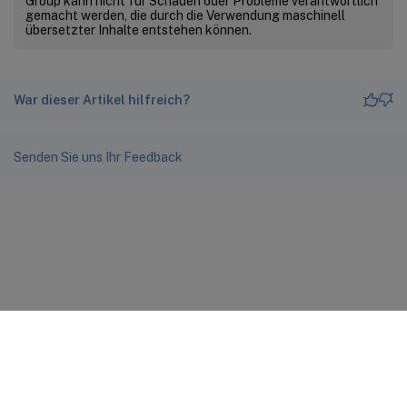
Group kann nicht für Schäden oder Probleme verantwortlich
gemacht werden, die durch die Verwendung maschinell
übersetzter Inhalte entstehen können.
War dieser Artikel hilfreich?
Senden Sie uns Ihr Feedback