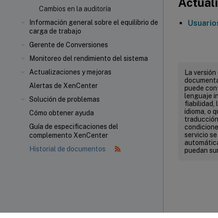
Actuali
Cambios en la auditoría
Usuario
Información general sobre el equilibrio de
carga de trabajo
Gerente de Conversiones
Monitoreo del rendimiento del sistema
Actualizaciones y mejoras
La versión
documentac
Alertas de XenCenter
puede cont
lenguaje in
Solución de problemas
fiabilidad,
idioma, o 
Cómo obtener ayuda
traducción 
Guía de especificaciones del
condicione
servicio s
complemento XenCenter
automática
Historial de documentos
puedan sur