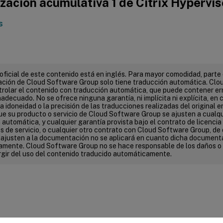
zación acumulativa 1 de Citrix Hypervis
s
 oficial de este contenido está en inglés. Para mayor comodidad, parte 
ión de Cloud Software Group solo tiene traducción automática. Clo
rolar el contenido con traducción automática, que puede contener err
adecuado. No se ofrece ninguna garantía, ni implícita ni explícita, en c
 la idoneidad o la precisión de las traducciones realizadas del original e
que su producto o servicio de Cloud Software Group se ajusten a cualq
automática, y cualquier garantía provista bajo el contrato de licencia d
s de servicio, o cualquier otro contrato con Cloud Software Group, de 
e ajusten a la documentación no se aplicará en cuanto dicha document
mente. Cloud Software Group no se hace responsable de los daños o
gir del uso del contenido traducido automáticamente.