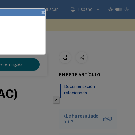
Buscar
Español
×
e sus comentarios aquí
er en inglés
EN ESTE ARTÍCULO
Documentación
AC)
relacionada
>
¿Le ha resultado
útil?