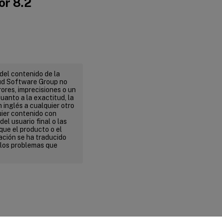
or 8.2
del contenido de la
ud Software Group no
ores, imprecisiones o un
uanto a la exactitud, la
n inglés a cualquier otro
uier contenido con
el usuario final o las
que el producto o el
ación se ha traducido
 los problemas que