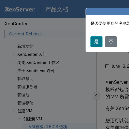
产品文档
XenCenter
是否要使用您的浏览器
XenCen
Current Release
是
否
VM
新增功能
XenCenter 入门
浏览 XenCenter 工作区
June 18,
关于 XenServer 许可
获取帮助
XenSer
管理服务器
模板都包含
管理池
<
的 VM 所
管理存储
有关 Xen
创建 VM
创建新 VM
您还可以创
VM 模板和 BIOS 选项
有关详细信