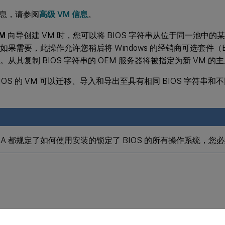
息，请参阅
高级 VM 信息
。
M
向导创建 VM 时，您可以将 BIOS 字符串从位于同一池中的某
。如果需要，此操作允许您稍后将 Windows 的经销商可选套件（B
上。从其复制 BIOS 字符串的 OEM 服务器将被指定为新 VM 的
IOS 的 VM 可以迁移、导入和导出至具有相同 BIOS 字符串和不
ULA 都规定了如何使用安装的锁定了 BIOS 的所有操作系统，