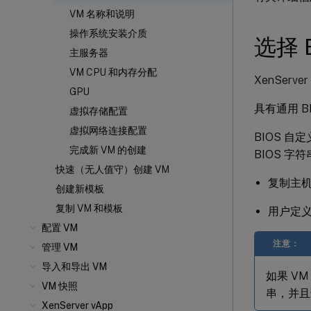
VM 名称和说明
操作系统安装介质
选择 
主服务器
VM CPU 和内存分配
XenServe
GPU
具有通用 BI
虚拟存储配置
虚拟网络连接配置
BIOS 自
完成新 VM 的创建
BIOS 字
快速（无人值守）创建 VM
复制主机
创建新模板
复制 VM 和模板
用户定义
配置 VM
注意：
管理 VM
导入和导出 VM
如果 VM
VM 快照
串，并且该
XenServer vApp