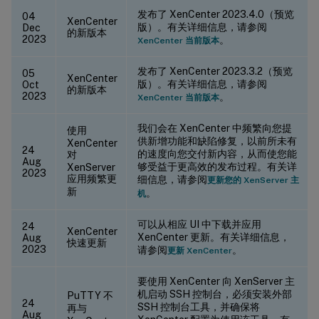
发布了 XenCenter 2023.4.0（预览
04
XenCenter
版）。有关详细信息，请参阅
Dec
的新版本
2023
。
XenCenter 当前版本
发布了 XenCenter 2023.3.2（预览
05
XenCenter
版）。有关详细信息，请参阅
Oct
的新版本
2023
。
XenCenter 当前版本
我们会在 XenCenter 中频繁向您提
使用
供新增功能和缺陷修复，以前所未有
XenCenter
24
的速度向您交付新内容，从而使您能
对
Aug
够受益于更高效的发布过程。有关详
XenServer
2023
应用频繁更
细信息，请参阅
更新您的 XenServer 主
新
。
机
可以从相应 UI 中下载并应用
24
XenCenter
XenCenter 更新。有关详细信息，
Aug
快速更新
2023
请参阅
。
更新 XenCenter
要使用 XenCenter 向 XenServer 主
机启动 SSH 控制台，必须安装外部
PuTTY 不
24
SSH 控制台工具，并确保将
再与
Aug