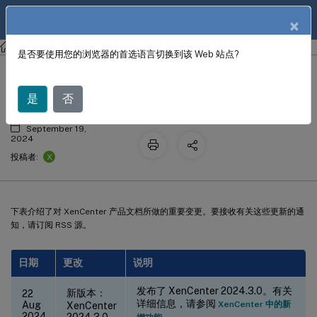
ZH
产品文档
×
XenCenter
XenCenter
是否要使用您的浏览器的首选语言切换到该 Web 站点?
XenCenter 文档历史记录
是
否
September 19,
2024
X
投稿者:
下表介绍了对 XenCenter 产品文档所做的重要变更。要接收有关这些更新的通
知，请订阅 RSS 源。
日期
更改
说明
发布了 XenCenter 2024.3.0。有关
新版本：
22
详细信息，请参阅
Aug
XenCenter 中的新
XenCenter
2024
2024.3.0
。