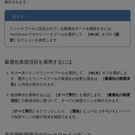
移行されます。
ヒント：
リソースプールに設定されている最適化モードを確認するには、
XenCenterでそのリソースプールを選択して、
［WLB］
タブの
［設
定］
セクションを参照します。
最適化推奨項目を適用するには
リソース
ペインでリソースプールを選択して、
［WLB］
タブを選択しま
す。選択したリソースプールの最適化が必要な場合は、
［最適化の推奨項
目］
に内容が表示されます。
推奨事項を適用するには、
［すべて実行］
を選択します。
［最適化の推奨
項目］
の推奨項目に基づいて、すべての仮想マシンが移行されます。
［すべて実行］
をクリックしたら、
［通知］
ビューの
［イベント］
ページ
で仮想マシンの移行状況を確認できます。
高可用性環境でのワークロードバランス