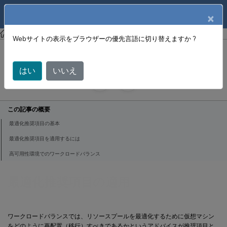
製品ドキュメン
JA
×
ト
XenCenter
XenCenter
Webサイトの表示をブラウザーの優先言語に切り替えますか ?
最適化推奨項目の適用
はい
いいえ
June 18, 2024
X
寄稿者:
この記事の概要
最適化推奨項目の基本
最適化推奨項目を適用するには
高可用性環境でのワークロードバランス
最適化推奨項目の適用
ワークロードバランスでは、リソースプールを最適化するために仮想マシン
をどのように再配置（移行）すべきであるかというアドバイスが推奨項目と