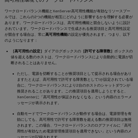
ワークロードバランス機能とXenServer高可用性機能が有効なリソースプー
ルでは、これらの2つの機能が相互にどのように影響するかを理解する必要が
あります。ワークロードバランスは、高可用性機能と競合しないように設計
されています。ワークロードバランスで生成される推奨項目と高可用性設定
が競合する場合は、常に
高可用性機能
の設定が優先されます。つまり、以下
のようになります：
［高可用性の設定］
ダイアログボックスの
［許可する障害数］
ボックスの
値を超える数のホストは、ワークロードバランスにより自動的に電源が切
断されることはありません。
ただし、電源を切断することが推奨項目として提示される場合があり
ますたとえば、高可用性で許可する障害数として1が設定されている場
合に、ワークロードバランスにより2台のホストのシャットダウンが
推奨されることがあります。この推奨項目を適用しようとすると、
XenCenterに「高可用性が保証されなくなる」という内容のエラーメ
ッセージが表示されます。
自動モードでワークロードバランスが動作する場合は、電源管理を有
効にしても、高可用性で許可する障害数を超える数の推奨項目は無視
されます。この場合、ワークロードバランスのログファイルに「高可
用性が有効なため電源管理推奨項目を適用できない」という内容のメ
ッセージが記録されます。