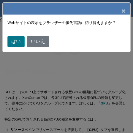
製品ドキュメン
JA
×
ト
XenCenter
XenCenter
Webサイトの表示をブラウザーの優先言語に切り替えますか ?
仮想GPUの構成
はい
いいえ
June 18, 2024
X
寄稿者:
仮想GPUの構成
GPUは、そのGPU上でサポートされる仮想GPUの種類に基づいてグループ化
されます。XenCenterでは、各GPUで許可される仮想GPUの種類を変更し
て、要件に応じてGPUをグループ化できます。詳しくは、「
GPU
」を参照し
てください。
特定のGPUで許可される仮想GPUの種類を変更するには：
リソース
ペインでリソースプールを選択して、
［GPU］
タブを選択しま