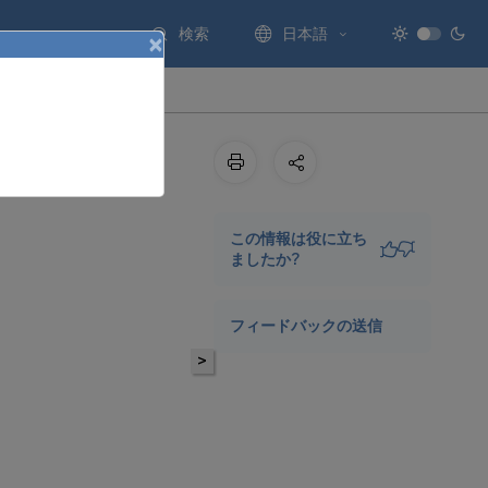
検索
日本語
×
この情報は役に立ち
ましたか?
フィードバックの送信
>