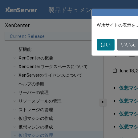
製品ドキュメント
XenCenter
Webサイトの表示を
XenCen
Current Release
はい
いいえ
仮想
新機能
XenCenterの概要
XenCenterワークスペースについて
June 18,
XenServerのライセンスについて
ヘルプの参照
仮想マ
サーバーの管理
仮想マ
リソースプールの管理
<
ストレージの管理
仮想マ
仮想マシンの作成
仮想マ
仮想マシンの構成
仮想マシンの管理