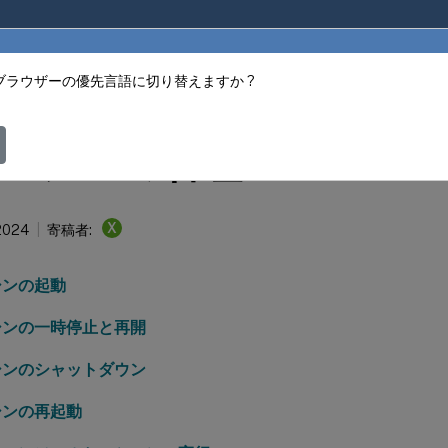
ブラウザーの優先言語に切り替えますか ?
ter
XenCenter
マシンの管理
X
 2024
寄稿者:
シンの起動
シンの一時停止と再開
シンのシャットダウン
シンの再起動