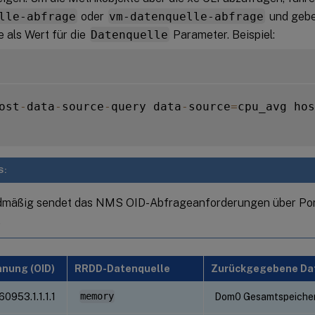
lle-abfrage
oder
vm-datenquelle-abfrage
und gebe
 als Wert für die
Datenquelle
Parameter. Beispiel:
ost
-
data
-
source
-
query data
-
source
=
cpu_avg hos
S:
dmäßig sendet das NMS OID-Abfrageanforderungen über Po
.
nung (OID)
RRDD-Datenquelle
Zurückgegebene Da
.60953.1.1.1.1
memory
Dom0 Gesamtspeicher