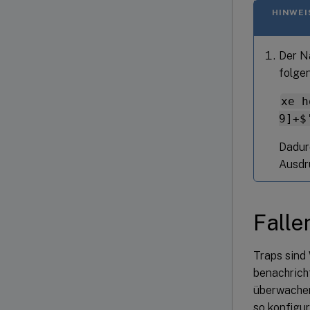
HINWEI
Der N
folge
xe h
9]+$
Dadur
Ausdr
Falle
Traps sin
benachrich
überwachen
so konfigur