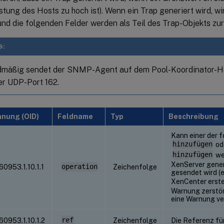
tung des Hosts zu hoch ist). Wenn ein Trap generiert wird, w
und die folgenden Felder werden als Teil des Trap-Objekts z
S:
mäßig sendet der SNMP-Agent auf dem Pool-Koordinator-Ho
r UDP-Port 162.
nung (OID)
Feldname
Typ
Beschreibung
Kann einer der f
hinzufügen
od
hinzufügen
we
XenServer gener
.60953.1.10.1.1
operation
Zeichenfolge
gesendet wird (e
XenCenter erste
Warnung zerstört
eine Warnung ve
.60953.1.10.1.2
ref
Zeichenfolge
Die Referenz fü