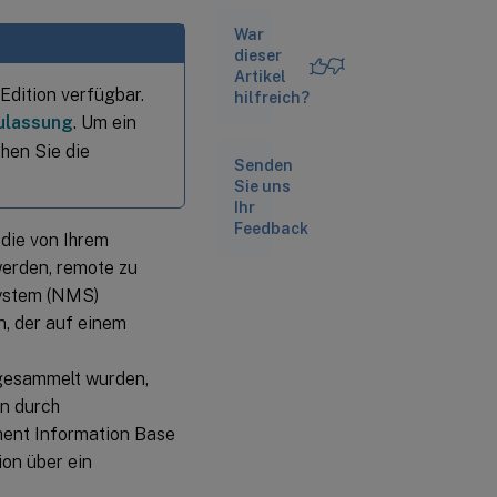
Einschränkungen
War
dieser
Artikel
Konfigurieren
dition verfügbar.
hilfreich?
von SNMP
mit
ulassung
. Um ein
XenCenter
hen Sie die
Senden
Sie uns
Zugehörige
Ihr
Dokumentation
Feedback
die von Ihrem
werden, remote zu
ystem (NMS)
, der auf einem
 gesammelt wurden,
en durch
ement Information Base
ion über ein