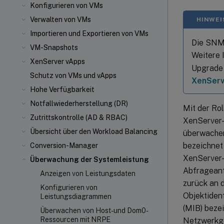
Konfigurieren von VMs
Verwalten von VMs
HINWEI
Importieren und Exportieren von VMs
Die SNMP
VM-Snapshots
Weitere 
XenServer vApps
Upgrade 
Schutz von VMs und vApps
XenServ
Hohe Verfügbarkeit
Notfallwiederherstellung (DR)
Mit der Ro
Zutrittskontrolle (AD & RBAC)
XenServer-
Übersicht über den Workload Balancing
überwache
bezeichnet
Conversion-Manager
XenServer-
Überwachung der Systemleistung
Abfrageanf
Anzeigen von Leistungsdaten
zurück an 
Konfigurieren von
Objektident
Leistungsdiagrammen
(MIB) bezei
Überwachen von Host- und Dom0-
Ressourcen mit NRPE
Netzwerkge