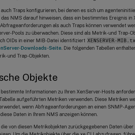
auch Traps konfigurieren, bei denen es sich um agenteninitii
ie das NMS darauf hinweisen, dass ein bestimmtes Ereignis in
l Abfrageanforderungen als auch Traps können verwendet we
rver-Pools zu überwachen. Diese sind als Metrik- und Trap-Ob
h OIDs in einer MIB-Datei identifiziert
XENSERVER-MIB.t
nServer-Downloads-Seite
. Die folgenden Tabellen enthalt
rik- und Trap-Objekten.
sche Objekte
 bestimmte Informationen zu Ihren XenServer-Hosts anfordern
Tabelle aufgeführten Metriken verwenden. Diese Metriken
erwendet, wenn Abfrageanforderungen an einen SNMP-Agen
 diese Daten in Ihrem NMS anzeigen können.
 die von diesen Metrikobjekten zurückgegebenen Daten über 
eigen. Um die Metrikobjekte über die xe CLI abzufragen, führ