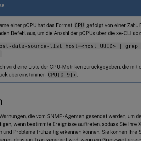
SE:
ame einer pCPU hat das Format
CPU
gefolgt von einer Zahl.
nden Befehl aus, um die Anzahl der pCPUs über die xe-CLI ab
ost-data-source-list host=<host UUID> | grep
'
ch wird eine Liste der CPU-Metriken zurückgegeben, die mit 
uck übereinstimmen
CPU[0-9]+
.
n
d Warnungen, die vom SNMP-Agenten gesendet werden, um 
tigen, wenn bestimmte Ereignisse auftreten, sodass Sie Ihre
 und Probleme frühzeitig erkennen können. Sie können Ihre
ieren, dass ein Trap generiert wird, wenn ein Grenzwert erreich