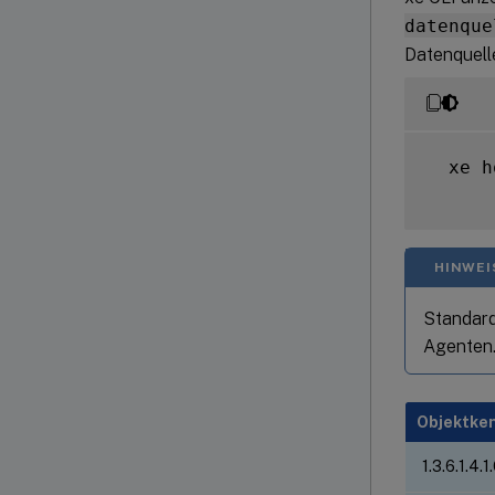
datenque
Datenquelle
  xe h
HINWEI
Standar
Agenten
Objektken
1.3.6.1.4.1