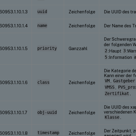
1.60953.1.10.1.3
uuid
Zeichenfolge
Die UUID des tr
1.60953.1.10.1.4
name
Zeichenfolge
Der Name des T
Der Schweregrad
der folgenden W
1.60953.1.10.1.5
priority
Ganzzahl
2
:Haupt
3
:Wa
5
:Information
Die Kategorie de
Kann einer der f
VM
,
Gastgeber
1.60953.1.10.1.6
class
Zeichenfolge
VMSS
,
PVS_pro
Zertifikat
.
Die UUID des xa
verschiedenen K
.60953.1.10.1.7
obj-uuid
Zeichenfolge
Klasse
.
Der Zeitpunkt, z
timestamp
1.60953.1.10.1.8
Zeichenfolge
generiert wird.