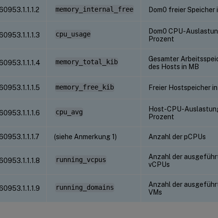
.60953.1.1.1.2
memory_internal_free
Dom0 freier Speicher 
Dom0 CPU-Auslastun
cpu_usage
.60953.1.1.1.3
Prozent
Gesamter Arbeitsspei
memory_total_kib
.60953.1.1.1.4
des Hosts in MB
.60953.1.1.1.5
memory_free_kib
Freier Hostspeicher i
Host-CPU-Auslastung
cpu_avg
.60953.1.1.1.6
Prozent
.60953.1.1.1.7
(siehe Anmerkung 1)
Anzahl der pCPUs
Anzahl der ausgeführ
running_vcpus
.60953.1.1.1.8
vCPUs
Anzahl der ausgeführ
running_domains
.60953.1.1.1.9
VMs