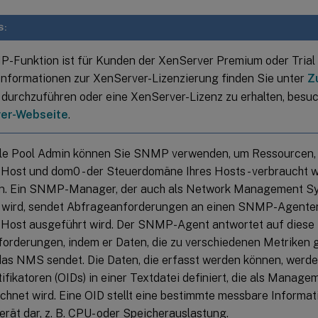
S:
-Funktion ist für Kunden der XenServer Premium oder Trial E
Informationen zur XenServer-Lizenzierung finden Sie unter
Z
durchzuführen oder eine XenServer-Lizenz zu erhalten, besuc
er-Webseite
.
lle Pool Admin können Sie SNMP verwenden, um Ressourcen, 
Host und dom0 - der Steuerdomäne Ihres Hosts - verbraucht 
n. Ein SNMP-Manager, der auch als Network Management S
 wird, sendet Abfrageanforderungen an einen SNMP-Agenten
Host ausgeführt wird. Der SNMP-Agent antwortet auf diese
orderungen, indem er Daten, die zu verschiedenen Metriken
das NMS sendet. Die Daten, die erfasst werden können, werd
ifikatoren (OIDs) in einer Textdatei definiert, die als Manag
chnet wird. Eine OID stellt eine bestimmte messbare Informat
rät dar, z. B. CPU- oder Speicherauslastung.