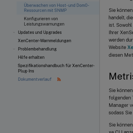
Überwachen von Host- und Dom0-
Sie können 
Ressourcen mit SNMP
handelt, d
Konfigurieren von
Leistungswarnungen
ist. Sowoh
Ihrer XenSe
Updates und Upgrades
werden durc
XenCenter-Warnmeldungen
Website
Xe
Problembehandlung
diesen Met
Hilfe erhalten
Spezifikationshandbuch für XenCenter-
Plug-Ins
Metri
Dokumentverlauf
Sie können
folgenden 
Manager v
sodass Sie
Sie können
xe CLI anz