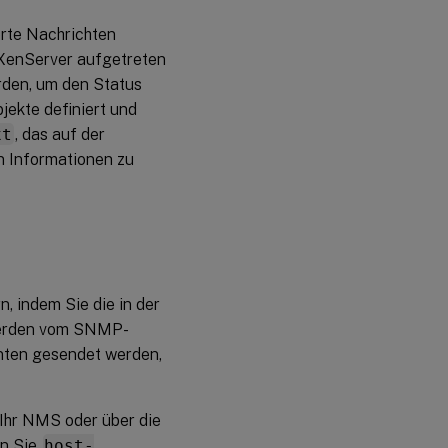
erte Nachrichten
 XenServer aufgetreten
rden, um den Status
jekte definiert und
xt
, das auf der
en Informationen zu
, indem Sie die in der
 werden vom SNMP-
ten gesendet werden,
Ihr NMS oder über die
en Sie
host-