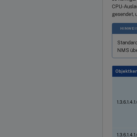
CPU-Auslas
gesendet, 
HINWEI
Standard
NMS übe
Objektken
1.3.6.1.4.1
1.3.6.1.4.1