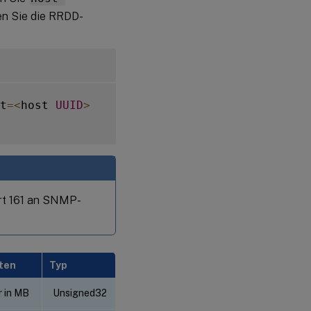
n Sie die RRDD-
t
=
<
host 
UUID
>
rt 161 an SNMP-
ten
Typ
 in MB
Unsigned32