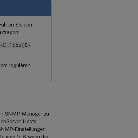
 Führen Sie den
zufragen:
 -E 'cpu[0-
dem regulären
den SNMP-Manager zu
 XenServer-Hosts
 SNMP-Einstellungen
t wird (z. B. wenn die