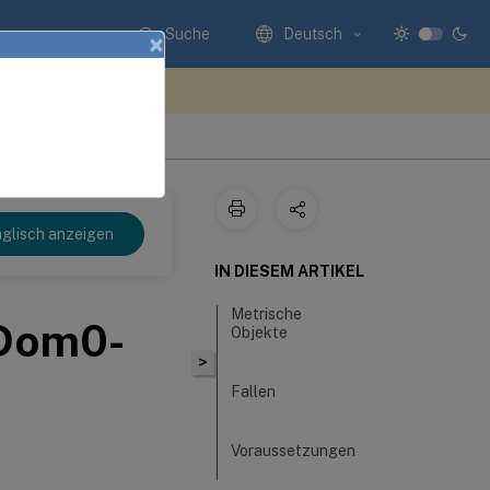
Suche
Deutsch
×
n Sie hier Feedback
glisch anzeigen
IN DIESEM ARTIKEL
Metrische
 Dom0-
Objekte
>
Fallen
Voraussetzungen