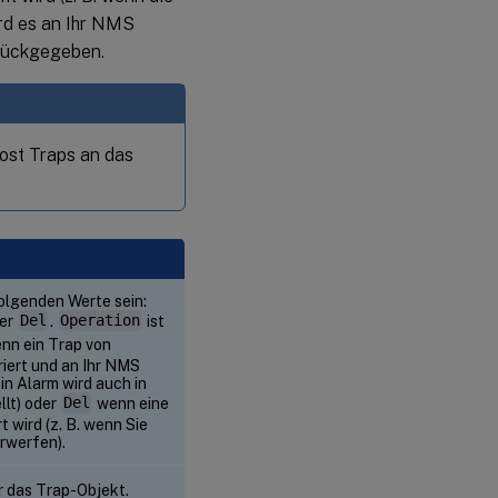
ird es an Ihr NMS
urückgegeben.
st Traps an das
olgenden Werte sein:
er
Del
.
Operation
ist
nn ein Trap von
iert und an Ihr NMS
in Alarm wird auch in
llt) oder
Del
wenn eine
 wird (z. B. wenn Sie
rwerfen).
r das Trap-Objekt.