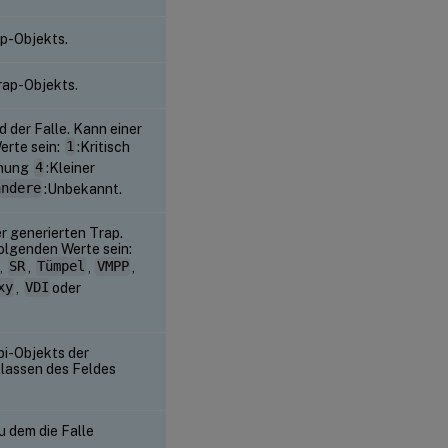
ap-Objekts.
rap-Objekts.
 der Falle. Kann einer
erte sein:
1
:Kritisch
rnung
4
:Kleiner
andere
:Unbekannt.
r generierten Trap.
olgenden Werte sein:
,
SR
,
Tümpel
,
VMPP
,
xy
,
VDI
oder
pi-Objekts der
lassen des Feldes
u dem die Falle