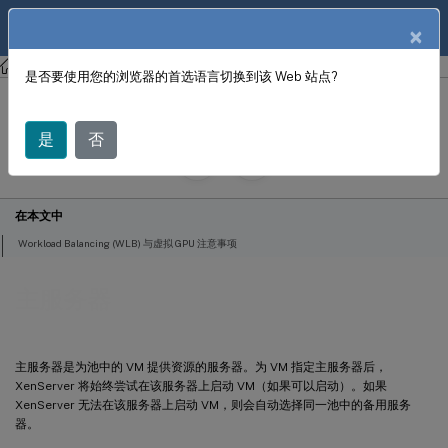
ZH
产品文档
×
XenCenter
XenCenter
是否要使用您的浏览器的首选语言切换到该 Web 站点?
主服务器
是
否
June 18, 2024
X
投稿者:
在本文中
Workload Balancing (WLB) 与虚拟 GPU 注意事项
主服务器
主服务器是为池中的 VM 提供资源的服务器。为 VM 指定主服务器后，
XenServer 将始终尝试在该服务器上启动 VM（如果可以启动）。如果
XenServer 无法在该服务器上启动 VM，则会自动选择同一池中的备用服务
器。