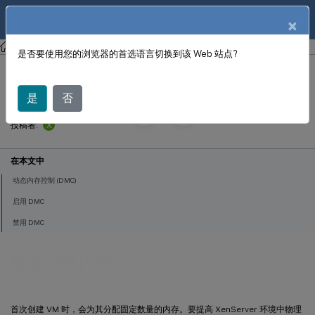
ZH
产品文档
×
XenCenter
XenCenter
是否要使用您的浏览器的首选语言切换到该 Web 站点?
配置 VM 内存
是
否
October 4,
2024
X
投稿者:
在本文中
动态内存控制 (DMC)
启用 DMC
禁用 DMC
配置 VM 内存
首次创建 VM 时，会为其分配固定数量的内存。要提高 XenServer 环境中物理