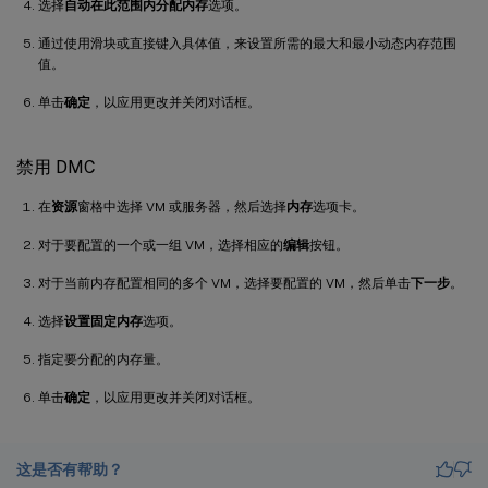
选择
自动在此范围内分配内存
选项。
通过使用滑块或直接键入具体值，来设置所需的最大和最小动态内存范围
值。
单击
确定
，以应用更改并关闭对话框。
禁用 DMC
在
资源
窗格中选择 VM 或服务器，然后选择
内存
选项卡。
对于要配置的一个或一组 VM，选择相应的
编辑
按钮。
对于当前内存配置相同的多个 VM，选择要配置的 VM，然后单击
下一步
。
选择
设置固定内存
选项。
指定要分配的内存量。
单击
确定
，以应用更改并关闭对话框。
这是否有帮助？