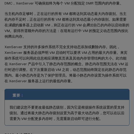
DMC，XenServer 可确保始终为每个 VM 分配指定 DMR 范围内的内存量。
当主机内存足够时，正在运行的所有 VM 都将达到其动态最大内存级别。当主
机内存不足时，正在运行的所有 VM 都将达到其动态最小内存级别。如果需要
在
满载
的服务器上启动新 VM，则正在运行的 VM 会
腾出
自己的内存以启动新的
VM。获得所需额外内存的方法是：在现有运行中 VM 的预定义动态范围内按比
例腾出内存。
XenServer 支持的许多操作系统不完全支持动态添加或删除内存。因此，
XenServer 服务器必须声明 VM 启动时可以要求 VM 占用的最大内存量。来宾
操作系统可以利用此信息相应调整其页表及其他内存管理结构的大小。此功能
在 XenServer 产品中引入了静态内存范围的概念。静态内存范围无法在 VM 运
行时进行调整。在下次重新启动 VM 之前，动态范围始终限定在此静态内存范
围内。最小静态内存是为了保护管理员。将最小静态内存设置为操作系统可以
在 XenServer 服务器上运行的最低内存量。
重要：
我们建议您不要更改最低静态级别，因为它是根据操作系统设置的受支持
级别。通过将最大静态内存级别设置为高于最大动态内存，您可以在以后
需要为 VM 分配更多内存时，无需重新启动即可进行分配。