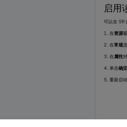
启用
可以在 SR
在
资源
在
常规
在
属性
单击
确
重新启动