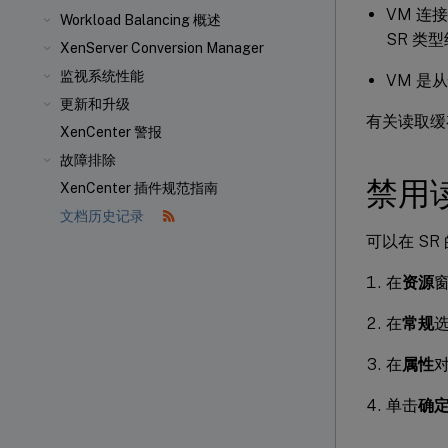
VM 连接
Workload Balancing 概述
SR 类
XenServer Conversion Manager
监视系统性能
VM 是
更新和升级
有关读取缓
XenCenter 警报
故障排除
禁用
XenCenter 插件规范指南
文档历史记录
可以在 SR
在
资源
在
常规
在
属性
单击
确