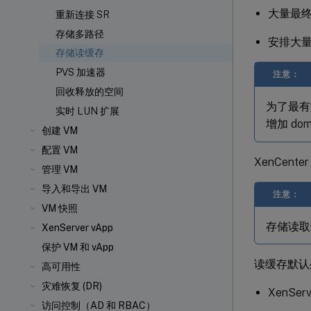
大量最
重新连接 SR
存储多路径
安排大量
存储读缓存
PVS 加速器
注意：
回收释放的空间
为了最有效
实时 LUN 扩展
增加 d
创建 VM
配置 VM
XenCente
管理 VM
导入和导出 VM
注意：
VM 快照
存储读取缓存
XenServer vApp
保护 VM 和 vApp
读缓存默认
高可用性
灾难恢复 (DR)
XenSer
访问控制（AD 和 RBAC）