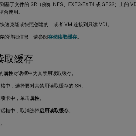
到基于文件的 SR（例如 NFS、EXT3/EXT4 或 GFS2）上的
型结合使用。
从快速克隆或快照创建的，或者 VM 连接到只读 VDI。
存的详细信息，请参阅
存储读取缓存
。
读取缓存
 的
属性
对话框中为其禁用读取缓存。
窗格中，选择要对其禁用读取缓存的 SR。
选项卡中，单击
属性
。
对话框中，取消选择
启用读取缓存
。
定
。