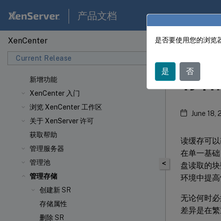
产品文档
XenCenter
是否要使用您的浏览器
XenCen
Current Release
是
否
存储
新增功能
XenCenter 入门
浏览 XenCenter 工作区
June 18,
关于 XenServer 许可
获取帮助
读缓存可以
管理服务器
在单一基础
管理池
<
盘读取的块数量。
管理存储
环境中提高
创建新 SR
无论何时必
存储属性
差异是在繁
删除 SR