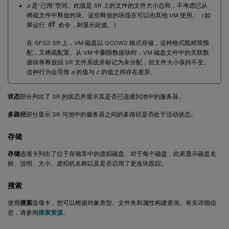
a
是“已用”空间。此值是 SR 上的文件的文件大小总和，不考虑已从
稀疏文件中释放的块。这些释放的块现在可以由其他 VM 使用。（如
果运行
df
命令，则显示此值。）
在 GFS2 SR 上，VM 磁盘以 QCOW2 格式存储，这种格式既精简预
配，又稀疏配置。从 VM 中删除数据块时，VM 磁盘文件中的关联数
据块将释放回 SR 文件系统并标记为未分配，但文件大小保持不变。
这种行为会导致
a
的值与
c
的值之间存在差异。
状态
部分列出了 SR 的状态并显示其是否已连接到池中的服务器。
多路径
部分显示 SR 与池中的服务器之间的多路径是否处于活动状态。
存储
存储
选项卡列出了位于存储库中的虚拟磁盘。对于每个磁盘，此表显示磁盘名
称、说明、大小、虚拟机名称以及是否启用了更改块跟踪。
搜索
使用
搜索
选项卡，您可以根据对象类型、文件夹和属性构建查询。有关详细信
息，请参阅
搜索资源
。