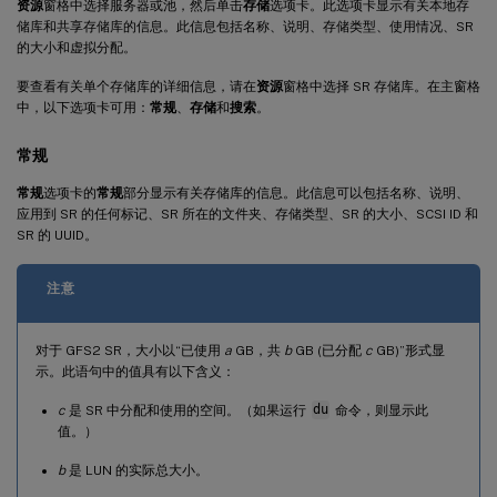
资源
窗格中选择服务器或池，然后单击
存储
选项卡。此选项卡显示有关本地存
储库和共享存储库的信息。此信息包括名称、说明、存储类型、使用情况、SR
的大小和虚拟分配。
要查看有关单个存储库的详细信息，请在
资源
窗格中选择 SR 存储库。在主窗格
中，以下选项卡可用：
常规
、
存储
和
搜索
。
常规
常规
选项卡的
常规
部分显示有关存储库的信息。此信息可以包括名称、说明、
应用到 SR 的任何标记、SR 所在的文件夹、存储类型、SR 的大小、SCSI ID 和
SR 的 UUID。
注意
对于 GFS2 SR，大小以“已使用
a
GB，共
b
GB (已分配
c
GB)”形式显
示。此语句中的值具有以下含义：
c
是 SR 中分配和使用的空间。（如果运行
du
命令，则显示此
值。）
b
是 LUN 的实际总大小。