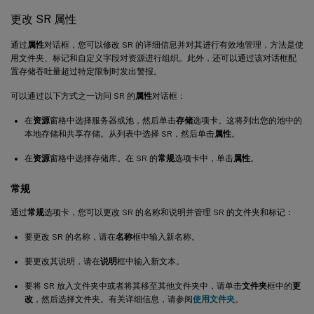
更改 SR 属性
通过
属性
对话框，您可以修改 SR 的详细信息并对其进行有效地管理，方法是使
用文件夹、标记和自定义字段对资源进行组织。此外，还可以通过该对话框配
置存储吞吐量超过特定限制时发出警报。
可以通过以下方式之一访问 SR 的
属性
对话框：
在
资源
窗格中选择服务器或池，然后单击
存储
选项卡。这将列出您的池中的
本地存储和共享存储。从列表中选择 SR，然后单击
属性
。
在
资源
窗格中选择存储库。在 SR 的
常规
选项卡中，单击
属性
。
常规
通过
常规
选项卡，您可以更改 SR 的名称和说明并管理 SR 的文件夹和标记：
要更改 SR 的名称，请在
名称
框中输入新名称。
要更改其说明，请在
说明
框中输入新文本。
要将 SR 放入文件夹中或者将其移至其他文件夹中，请单击
文件夹
框中的
更
改
，然后选择文件夹。有关详细信息，请参阅
使用文件夹
。