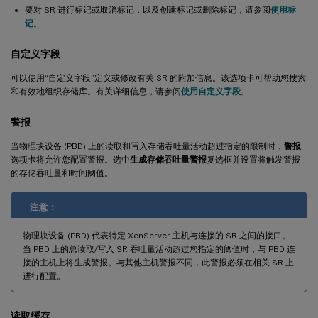
要对 SR 进行标记或取消标记，以及创建标记或删除标记，请参阅
使用标
记
。
自定义字段
可以使用“自定义字段”定义或修改有关 SR 的附加信息。该选项卡可帮助您搜索
和有效地组织存储库。有关详细信息，请参阅
使用自定义字段
。
警报
当物理块设备 (PBD) 上的读取和写入存储吞吐量活动超过指定的限制时，
警报
选项卡将允许您配置警报。选中
生成存储吞吐量警报
复选框并设置将触发警报
的存储吞吐量和时间阈值。
注意：
物理块设备 (PBD) 代表特定 XenServer 主机与连接的 SR 之间的接口。
当 PBD 上的总读取/写入 SR 吞吐量活动超过您指定的阈值时，与 PBD 连
接的主机上将生成警报。与其他主机警报不同，此警报必须在相关 SR 上
进行配置。
读取缓存