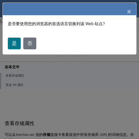
ZH
产品文档
×
XenCenter
XenCenter
是否要使用您的浏览器的首选语言切换到该 Web 站点?
存储属性
是
否
June 18, 2024
X
投稿者:
在本文中
查看存储属性
更改 SR 属性
存储属性
查看存储属性
可以从XenServer 池的
存储
选项卡查看该池中所有存储库 (SR) 的详细信息。在