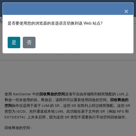
ZH
产品文档
×
XenCenter
XenCenter
是否要使用您的浏览器的首选语言切换到该 Web 站点?
回收释放的空间
是
否
June 18, 2024
X
投稿者:
回收释放的空间
使用 XenCenter 中的
回收释放的空间
选项可在由存储阵列精简预配的 LUN 上
释放一些未使用的块。释放后，该阵列可以重新使用回收的空间。
回收释放的
空间
操作仅适用于基于 LVM 的 SR，这些 SR 在阵列上经过精简预配。这些 SR
类型为 iSCSI、光纤通道或本地 LVM。此功能在基于文件的 SR（例如 NFS 和
EXT3/EXT4）上并未启用，因为这些 SR 类型不需要执行手动空间回收操作。
回收释放的空间：