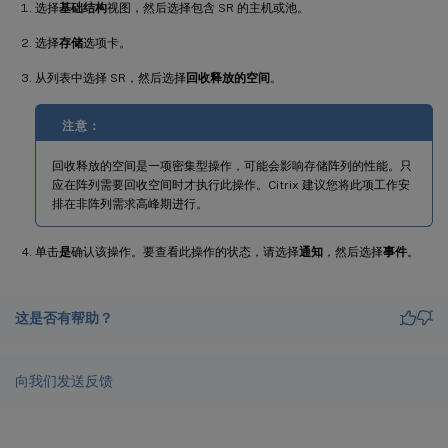
选择
基础结构
视图，然后选择包含 SR 的主机或池。
选择
存储
选项卡。
从列表中选择 SR，然后选择
回收释放的空间
。
注意：
回收释放的空间是一项密集型操作，可能会影响存储阵列的性能。只
应在阵列需要回收空间时才执行此操作。Citrix 建议您将此项工作安
排在非阵列需求高峰期进行。
单击
是
确认该操作。要查看此操作的状态，请选择
通知
，然后选择
事件
。
这是否有帮助？
向我们发送反馈