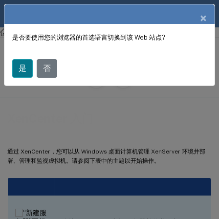
ZH
产品文档
×
XenCenter
XenCenter
是否要使用您的浏览器的首选语言切换到该 Web 站点?
XenCenter 入门
是
否
June 18, 2024
X
投稿者:
XenCenter 入门
通过 XenCenter，您可以从 Windows 桌面计算机管理 XenServer 环境并部
署、管理和监视虚拟机。请参阅下表中的主题以开始操作。