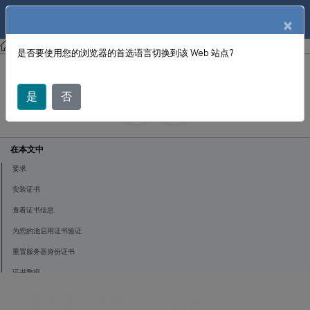
ZH
产品文档
×
XenCenter
XenCenter
是否要使用您的浏览器的首选语言切换到该 Web 站点?
在服务器上安装 TLS 证书
是
否
June 18, 2024
X
投稿者:
在本文中
要求
安装证书
查看证书信息
为您的池启用证书验证
重置服务器身份证书
证书警报
在服务器上安装 TLS 证书