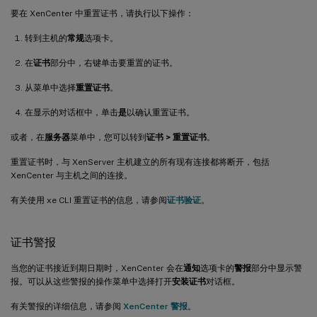
要在 XenCenter 中重置证书，请执行以下操作：
转到主机的
常规
选项卡。
在
证书
部分中，右键单击要重置的证书。
从菜单中选择
重置证书
。
在显示的对话框中，单击
是
以确认重置证书。
或者，在
服务器
菜单中，您可以转到
证书 > 重置证书
。
重置证书时，与 XenServer 主机建立的所有现有连接都将断开，包括
XenCenter 与主机之间的连接。
有关使用 xe CLI 重置证书的信息，请参阅
证书验证
。
证书警报
当您的证书接近到期日期时，XenCenter 会在
通知
选项卡的
警报
部分中显示警
报。可以从这些警报的操作菜单中选择打开
安装证书
对话框。
有关警报的详细信息，请参阅
XenCenter 警报
。