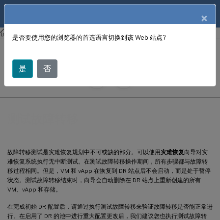
ZH
产品文档
×
XenCenter
XenCenter
是否要使用您的浏览器的首选语言切换到该 Web 站点?
测试故障转移
是
否
June 18, 2024
X
投稿者:
测试故障转移
故障转移测试是灾难恢复规划中不可或缺的部分。可以使用
灾难恢复
向导对灾
难恢复系统执行无中断测试。在测试故障转移操作期间，所有步骤都与故障转
移过程相同。但是，VM 和 vApp 在恢复到 DR 站点后不会启动，而是处于暂停
状态。测试故障转移结束时，向导会自动删除在 DR 站点上重新创建的所有
VM、vApp 和存储。
在完成初始 DR 配置后，请通过执行测试故障转移来验证故障转移是否能正常进
行。在启用了 DR 的池中进行重大配置更改后，我们建议您也执行测试故障转