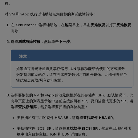
移。
对 VM 和 vApp 执行以辅助站点为目标的测试故障转移：
在 XenCenter 中选择辅助池，在
池
菜单上，单击
灾难恢复
以打开
灾难恢复
向导。
选择
测试故障转移
，然后单击
下一步
。
注意：
如果通过将光纤通道共享存储与 LUN 镜像功能结合使用的方式将数
据复制到辅助站点，请在尝试恢复数据之前断开镜像。此操作将授予
辅助站点读取/写入访问权限。
选择要恢复的 VM 和 vApp 的池元数据所在的存储库 (SR)。默认情况下，此
向导页面上的列表显示池中当前连接的所有 SR。要扫描查找更多的 SR，请
选择
查找存储库
，然后选择要扫描的存储类型：
要扫描所有可用的硬件 HBA SR，请选择
查找硬件 HBA SR
。
要扫描软件 iSCSI SR，请选择
查找软件 iSCSI SR
，然后在出现的对话
框中输入目标主机、IQN 和 LUN 详细信息。