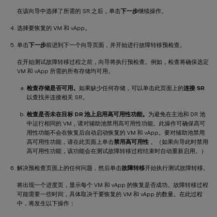
在该向导中选择了所需的 SR 之后，单击
下一步
继续操作。
选择要恢复的 VM 和 vApp。
单击
下一步
前进到下一个向导页面，并开始进行故障转移预检查。
在开始测试故障转移过程之前，向导将执行预检查。例如，检查将确保选定
VM 和 vApp 所需的所有存储均可用。
检查存储是否可用。
如果缺少任何存储，可以单击此页面上的
连接 SR
以查找并连接相关 SR。
检查是否未在目标 DR 池上启用高可用性功能。
为避免在主池和 DR 池
中运行相同的 VM，请对辅助池禁用高可用性功能。此操作可确保高可
用性功能不会在恢复后自动启动恢复的 VM 和 vApp。要对辅助池禁用
高可用性功能，请在此页面上单击
禁用高可用性
。（如果向导此时禁用
高可用性功能，该功能会在测试故障转移过程结束时自动重新启用。）
解决预检查页面上的任何问题，然后单击
故障转移
开始执行测试故障转移。
将出现一个进度页，显示每个 VM 和 vApp 的恢复是否成功。故障转移过程
可能需要一些时间，具体取决于要恢复的 VM 和 vApp 的数量。在此过程
中，将发生以下操作：