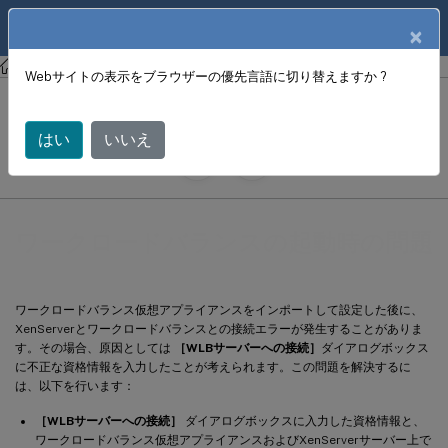
製品ドキュメン
JA
×
ト
XenCenter
XenCenter
Webサイトの表示をブラウザーの優先言語に切り替えますか ?
ワークロードバランスの起動時の問題
はい
いいえ
June 18, 2024
X
寄稿者:
ワークロードバランスの起動時の問題
ワークロードバランス仮想アプライアンスをインポートして設定した後に、
XenServerとワークロードバランスとの接続エラーが発生することがありま
す。その場合、原因としては
［WLBサーバーへの接続］
ダイアログボックス
に不正な資格情報を入力したことが考えられます。この問題を解決するに
は、以下を行います：
［WLBサーバーへの接続］
ダイアログボックスに入力した資格情報と、
ワークロードバランス仮想アプライアンスおよびXenServerサーバー上で