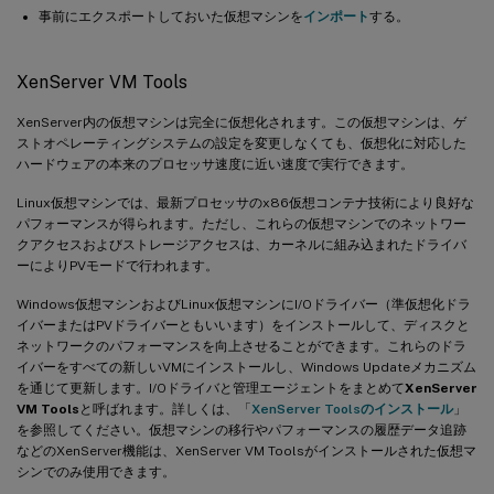
事前にエクスポートしておいた仮想マシンを
インポート
する。
XenServer VM Tools
XenServer内の仮想マシンは完全に仮想化されます。この仮想マシンは、ゲ
ストオペレーティングシステムの設定を変更しなくても、仮想化に対応した
ハードウェアの本来のプロセッサ速度に近い速度で実行できます。
Linux仮想マシンでは、最新プロセッサのx86仮想コンテナ技術により良好な
パフォーマンスが得られます。ただし、これらの仮想マシンでのネットワー
クアクセスおよびストレージアクセスは、カーネルに組み込まれたドライバ
ーによりPVモードで行われます。
Windows仮想マシンおよびLinux仮想マシンにI/Oドライバー（準仮想化ドラ
イバーまたはPVドライバーともいいます）をインストールして、ディスクと
ネットワークのパフォーマンスを向上させることができます。これらのドラ
イバーをすべての新しいVMにインストールし、Windows Updateメカニズム
を通じて更新します。I/Oドライバと管理エージェントをまとめて
XenServer
VM Tools
と呼ばれます。詳しくは、「
XenServer Toolsのインストール
」
を参照してください。仮想マシンの移行やパフォーマンスの履歴データ追跡
などのXenServer機能は、XenServer VM Toolsがインストールされた仮想マ
シンでのみ使用できます。