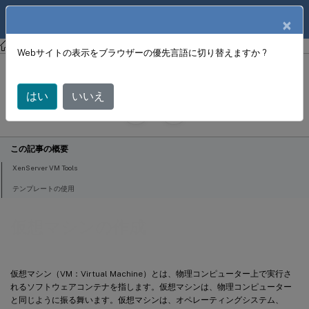
製品ドキュメン
JA
×
ト
XenCenter
XenCenter
Webサイトの表示をブラウザーの優先言語に切り替えますか ?
仮想マシンの作成
はい
いいえ
June 18, 2024
X
寄稿者:
この記事の概要
XenServer VM Tools
テンプレートの使用
仮想マシンの作成
仮想マシン（VM：Virtual Machine）とは、物理コンピューター上で実行さ
れるソフトウェアコンテナを指します。仮想マシンは、物理コンピューター
と同じように振る舞います。仮想マシンは、オペレーティングシステム、