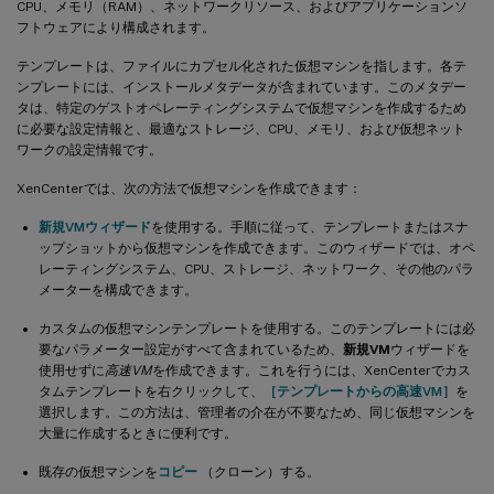
CPU、メモリ（RAM）、ネットワークリソース、およびアプリケーションソ
フトウェアにより構成されます。
テンプレートは、ファイルにカプセル化された仮想マシンを指します。各テ
ンプレートには、インストールメタデータが含まれています。このメタデー
タは、特定のゲストオペレーティングシステムで仮想マシンを作成するため
に必要な設定情報と、最適なストレージ、CPU、メモリ、および仮想ネット
ワークの設定情報です。
XenCenterでは、次の方法で仮想マシンを作成できます：
新規VMウィザード
を使用する。手順に従って、テンプレートまたはスナ
ップショットから仮想マシンを作成できます。このウィザードでは、オペ
レーティングシステム、CPU、ストレージ、ネットワーク、その他のパラ
メーターを構成できます。
カスタムの仮想マシンテンプレートを使用する。このテンプレートには必
要なパラメーター設定がすべて含まれているため、
新規VM
ウィザードを
使用せずに
高速VM
を作成できます。これを行うには、XenCenterでカス
タムテンプレートを右クリックして、
［テンプレートからの高速VM］
を
選択します。この方法は、管理者の介在が不要なため、同じ仮想マシンを
大量に作成するときに便利です。
既存の仮想マシンを
コピー
（クローン）する。