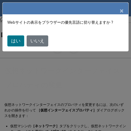
製品ドキュメン
JA
×
ト
XenCenter
XenCenter
Webサイトの表示をブラウザーの優先言語に切り替えますか ?
仮想ネットワークインターフェイスプ
ロパティの変更
はい
いいえ
June 18, 2024
X
寄稿者:
仮想ネットワークインターフェイス
プロパティの変更
仮想ネットワークインターフェイスのプロパティを変更するには、次のいず
れかの操作を行って
［仮想インターフェイスプロパティ］
ダイアログボック
スを開きます：
仮想マシンの
［ネットワーク］
タブをクリックし、仮想ネットワークイン