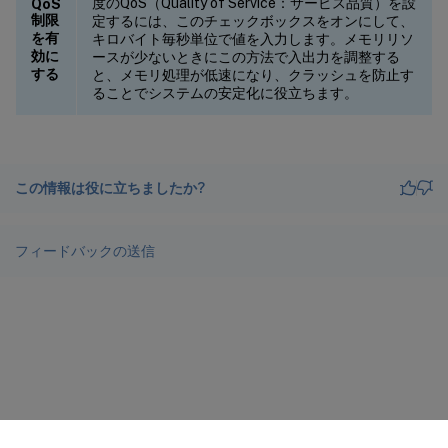
度のQoS（Quality of Service：サービス品質）を設
QoS
制限
定するには、このチェックボックスをオンにして、
を有
キロバイト毎秒単位で値を入力します。メモリリソ
効に
ースが少ないときにこの方法で入出力を調整する
する
と、メモリ処理が低速になり、クラッシュを防止す
ることでシステムの安定化に役立ちます。
この情報は役に立ちましたか?
フィードバックの送信