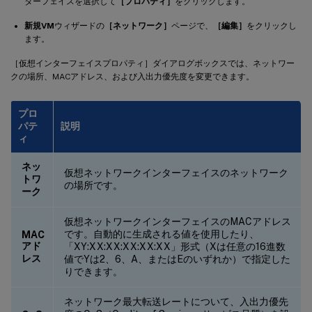
ターフェイスを選択して
［プロパティ］
をクリックします。
新規VM
ウィザードの
［ネットワーク］
ページで、
［編集］
をクリックし
ます。
［仮想インターフェイスプロパティ］ダイアログボックスでは、ネットワー
クの場所、MACアドレス、および入出力優先度を変更できます。
プロ
パテ
説明
ィ
ネッ
仮想ネットワークインターフェイスのネットワーク
トワ
の場所です。
ーク
仮想ネットワークインターフェイスのMACアドレス
です。自動的に生成される値を使用したり、
MAC
アド
「XY:XX:XX:XX:XX:XX」形式（Xは任意の16進数
レス
値でYは2、6、A、またはEのいずれか）で指定した
りできます。
ネットワーク最大転送レートについて、入出力優先