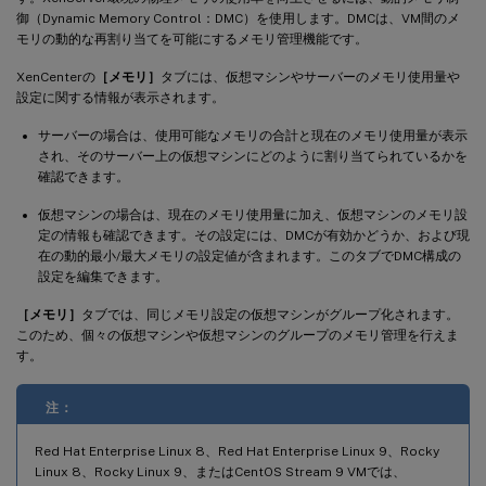
御（Dynamic Memory Control：DMC）を使用します。DMCは、VM間のメ
モリの動的な再割り当てを可能にするメモリ管理機能です。
XenCenterの
［メモリ］
タブには、仮想マシンやサーバーのメモリ使用量や
設定に関する情報が表示されます。
サーバーの場合は、使用可能なメモリの合計と現在のメモリ使用量が表示
され、そのサーバー上の仮想マシンにどのように割り当てられているかを
確認できます。
仮想マシンの場合は、現在のメモリ使用量に加え、仮想マシンのメモリ設
定の情報も確認できます。その設定には、DMCが有効かどうか、および現
在の動的最小/最大メモリの設定値が含まれます。このタブでDMC構成の
設定を編集できます。
［メモリ］
タブでは、同じメモリ設定の仮想マシンがグループ化されます。
このため、個々の仮想マシンや仮想マシンのグループのメモリ管理を行えま
す。
注：
Red Hat Enterprise Linux 8、Red Hat Enterprise Linux 9、Rocky
Linux 8、Rocky Linux 9、またはCentOS Stream 9 VMでは、