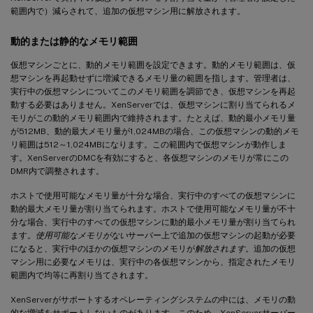
範囲内で）減らされて、追加の仮想マシン用に解放されます。
動的または静的なメモリ範囲
仮想マシンごとに、動的メモリ範囲を設定できます。動的メモリ範囲は、仮
想マシンを再起動せずに増減できるメモリ量の範囲を指します。管理者は、
実行中の仮想マシンについてこのメモリ範囲を調節でき、仮想マシンを再起
動する必要はありません。XenServerでは、仮想マシンに割り当てられるメ
モリがこの動的メモリ範囲内で維持されます。たとえば、動的最小メモリ量
が512MB、動的最大メモリ量が1,024MBの場合、この仮想マシンの動的メモ
リ範囲は512～1,024MBになります。この範囲内で仮想マシンが動作しま
す。XenServerのDMCを有効にすると、各仮想マシンのメモリが常にこの
DMR内で調整されます。
ホストで使用可能なメモリ量が十分な場合、実行中のすべての仮想マシンに
動的最大メモリ量が割り当てられます。ホストで使用可能なメモリ量が不十
分な場合、実行中のすべての仮想マシンに動的最小メモリ量が割り当てられ
ます。
使用可能なメモリがない
サーバー上で追加の仮想マシンの起動が必要
になると、実行中のほかの仮想マシンのメモリが
解放されます
。追加の仮想
マシン用に必要なメモリは、実行中の各仮想マシンから、指定されたメモリ
範囲内で均等に再割り当てされます。
XenServerがサポートするオペレーティングシステムの中には、メモリの動
的な増減をサポートしないものがあります。このため、XenServerサーバー