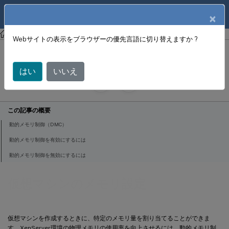
製品ドキュメン
JA
×
ト
XenCenter
XenCenter
Webサイトの表示をブラウザーの優先言語に切り替えますか ?
仮想マシンのメモリ設定
はい
いいえ
June 18, 2024
X
寄稿者:
この記事の概要
動的メモリ制御（DMC）
動的メモリ制御を有効にするには
動的メモリ制御を無効にするには
仮想マシンのメモリ設定
仮想マシンを作成するときに、特定のメモリ量を割り当てることができま
す。XenServer環境の物理メモリの使用率を向上させるには、動的メモリ制