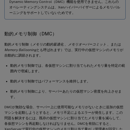
Dynamic Memory Control（DMC）機能を使用できません。これらの
オペレーティングシステムは、Xenハイパーバイザーによるメモリバル
ーニングをサポートしていないためです。
動的メモリ制御（DMC）
動的メモリ制御（
メモリの動的最適化
、
メモリオーバーコミット
、または
Memory Ballooning
とも呼ばれます）では、実行中の仮想マシンのメモリが
自動的に調節されます。
動的メモリ制御では、各仮想マシンに割り当てられたメモリ量を特定の範
囲内で増減します。
動的メモリ制御ではパフォーマンスを維持します。
動的メモリ制御により、サーバーあたりの仮想マシン密度を向上させま
す。
DMCが無効な場合、サーバー上に使用可能なメモリがないときに追加の仮想
マシンを起動しようとすると、メモリ不足によるエラーが発生します。この
問題を解決するには、既存の仮想マシンに割り当てたメモリ量を減らして、
各仮想マシンを再起動しなければなりません。DMCを有効にすると、
XenServerで実行中の仮想マシンのメモリ割り当て量が（管理者が設定した