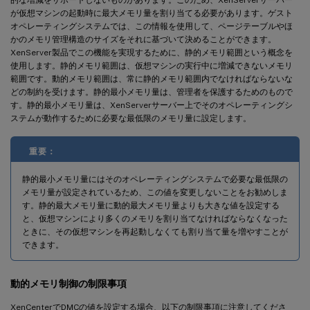
が仮想マシンの起動時に最大メモリ量を割り当てる必要があります。ゲスト
オペレーティングシステムでは、この情報を使用して、ページテーブルやほ
かのメモリ管理構造のサイズをそれに基づいて決めることができます。
XenServer製品でこの機能を実現するために、静的メモリ範囲という概念を
使用します。静的メモリ範囲は、仮想マシンの実行中に増減できないメモリ
範囲です。動的メモリ範囲は、常に静的メモリ範囲内でなければならないな
どの制約を受けます。静的最小メモリ量は、管理者を保護するためのもので
す。静的最小メモリ量は、XenServerサーバー上でそのオペレーティングシ
ステムが動作するために必要な最低限のメモリ量に設定します。
重要：
静的最小メモリ量にはそのオペレーティングシステムで必要な最低限の
メモリ量が設定されているため、この値を変更しないことをお勧めしま
す。静的最大メモリ量に動的最大メモリ量よりも大きな値を設定する
と、仮想マシンにより多くのメモリを割り当てなければならなくなった
ときに、その仮想マシンを再起動しなくても割り当て量を増やすことが
できます。
動的メモリ制御の制限事項
XenCenterでDMCの値を設定する場合、以下の制限事項に注意してくださ