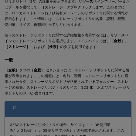
ジリポジトリ（SR）の詳細を表示できます。
リソース
ペインでサーバーまた
はプールを選択して、
［ストレージ］
タブをクリックします。このタブに
は、ローカルストレージおよび共有ストレージのリポジトリに関する情報が
表示されます。この情報には、ストレージリポジトリの名前、説明、種類、
使用量、サイズ、仮想割り当てなどがあります。
個々のストレージリポジトリに関する詳細情報を表示するには、
リソース
ペ
インでストレージリポジトリを選択します。メインペインでは、
［全般］
、
［ストレージ］
、および
［検索］
のタブを使用できます。
一般
［全般］
タブの
［全般］
セクションには、ストレージリポジトリに関する情
報が表示されます。この情報には、名前、説明、ストレージリポジトリに適
用されたタグ、ストレージリポジトリが格納されているフォルダー、ストレ
ージの種類、ストレージリポジトリのサイズ、SCSI ID、およびストレージリ
ポジトリのUUIDが含まれます。
注
GFS2ストレージリポジトリの場合、サイズは「_a_GB使用済
み/_b_GB合計（_c_GB割り当て済み）」の形式で表示されます。この