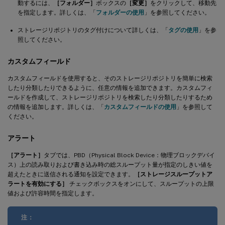
動するには、
［フォルダー］
ボックスの
［変更］
をクリックして、移動先
を指定します。詳しくは、「
フォルダーの使用
」を参照してください。
ストレージリポジトリのタグ付けについて詳しくは、「
タグの使用
」を参
照してください。
カスタムフィールド
カスタムフィールドを使用すると、そのストレージリポジトリを簡単に検索
したり分類したりできるように、任意の情報を追加できます。カスタムフィ
ールドを作成して、ストレージリポジトリを検索したり分類したりするため
の情報を追加します。詳しくは、「
カスタムフィールドの使用
」を参照して
ください。
アラート
［アラート］
タブでは、PBD（Physical Block Device：物理ブロックデバイ
ス）上の読み取りおよび書き込み時の総スループット量が指定のしきい値を
超えたときに送信される通知を設定できます。
［ストレージスループットア
ラートを有効にする］
チェックボックスをオンにして、スループットの上限
値および許容時間を指定します。
注：