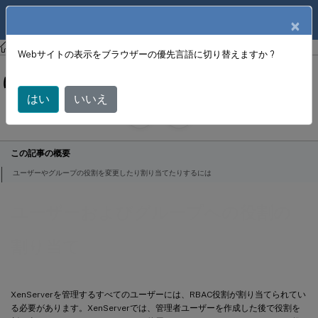
製品ドキュメン
JA
×
ト
XenCenter
XenCenter
Webサイトの表示をブラウザーの優先言語に切り替えますか ?
ユーザーおよびグループへの役割の割
り当て
はい
いいえ
June 18, 2024
X
寄稿者:
この記事の概要
ユーザーやグループの役割を変更したり割り当てたりするには
ユーザーおよびグループへの役割の
割り当て
XenServerを管理するすべてのユーザーには、RBAC役割が割り当てられてい
る必要があります。XenServerでは、管理者ユーザーを作成した後で役割を