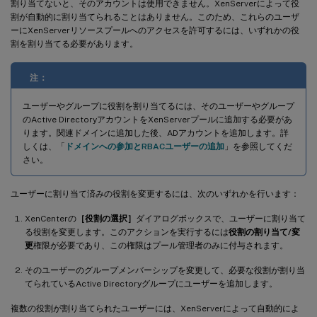
割り当てないと、そのアカウントは使用できません。XenServerによって役
割が自動的に割り当てられることはありません。このため、これらのユーザ
ーにXenServerリソースプールへのアクセスを許可するには、いずれかの役
割を割り当てる必要があります。
注：
ユーザーやグループに役割を割り当てるには、そのユーザーやグループ
のActive DirectoryアカウントをXenServerプールに追加する必要があ
ります。関連ドメインに追加した後、ADアカウントを追加します。詳
しくは、「
ドメインへの参加とRBACユーザーの追加
」を参照してくだ
さい。
ユーザーに割り当て済みの役割を変更するには、次のいずれかを行います：
XenCenterの
［役割の選択］
ダイアログボックスで、ユーザーに割り当て
る役割を変更します。このアクションを実行するには
役割の割り当て/変
更
権限が必要であり、この権限はプール管理者のみに付与されます。
そのユーザーのグループメンバーシップを変更して、必要な役割が割り当
てられているActive Directoryグループにユーザーを追加します。
複数の役割が割り当てられたユーザーには、XenServerによって自動的によ