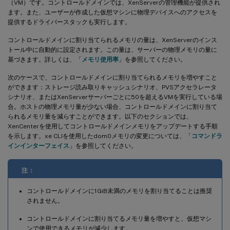
（VM）です。コントロールドメインでは、XenServerの管理機能が提供され
ます。また、ユーザーが作成した仮想マシンに物理デバイスへのアクセスを
提供するドライバースタックも実行します。
コントロールドメインに割り当てられるメモリの量は、XenServerのインス
トール中に自動的に設定されます。この量は、サーバーの物理メモリの量に
基づきます。詳しくは、「
メモリ使用率
」を参照してください。
次のケースで、コントロールドメインに割り当てられるメモリを増やすこと
ができます：ストレージ読み取りキャッシュシナリオ、PVSアクセラレータ
シナリオ、またはXenServerサーバーごとに50を超えるVMを実行している場
合。ホストの物理メモリ量が少ない場合、コントロールドメインに割り当て
られるメモリ量を減らすことができます。以下のセクションでは、
XenCenterを使用してコントロールドメインメモリをアップデートする手順
を示します。xe CLIを使用したdom0メモリの変更については、「
コマンドラ
インインターフェイス
」を参照してください。
注：
コントロールドメインに1GiB未満のメモリを割り当てることは推奨
されません。
コントロールドメインに割り当てるメモリ量を増やすと、仮想マシ
ンで使用できるメモリが減少します。