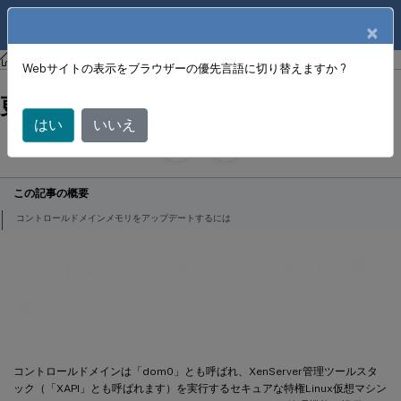
製品ドキュメン
JA
×
ト
XenCenter
XenCenter
Webサイトの表示をブラウザーの優先言語に切り替えますか ?
コントロールドメインのメモリの変
更
はい
いいえ
June 18, 2024
X
寄稿者:
この記事の概要
コントロールドメインメモリをアップデートするには
コントロールドメインのメモリの変
更
コントロールドメインは「dom0」とも呼ばれ、XenServer管理ツールスタ
ック（「XAPI」とも呼ばれます）を実行するセキュアな特権Linux仮想マシン