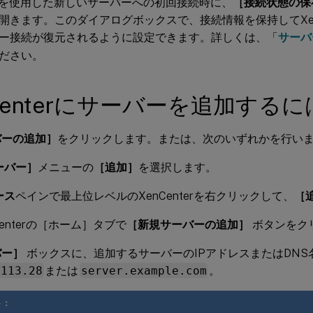
nterを使用した新しいサーバーへの初回接続時に、
［接続状態の保
開きます。このダイアログボックスで、接続情報を保持してXenC
ー接続が復元されるように設定できます。詳しくは、「
サーバ
ださい。
Centerにサーバーを追加するに
バーの追加］
をクリックします。または、次のいずれかを行い
ーバー］
メニューの
［追加］
を選択します。
ース
ペインで最上位レベルのXenCenterを右クリックして、
［
Centerの［ホーム］タブで
［新規サーバーの追加］
ボタンをク
バー］
ボックスに、追加するサーバーのIPアドレスまたはDNS
.113.28
または
server.example.com
。
ト：