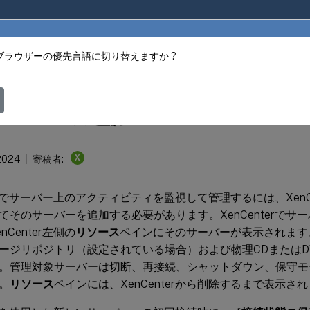
ブラウザーの優先言語に切り替えますか ?
ter
XenCenter
バーの追加
X
 2024
寄稿者:
terでサーバー上のアクティビティを監視して管理するには、XenC
てそのサーバーを追加する必要があります。XenCenterでサ
nCenter左側の
リソース
ペインにそのサーバーが表示されます
ージリポジトリ（設定されている場合）および物理CDまたはD
。管理対象サーバーは切断、再接続、シャットダウン、保守モ
。
リソース
ペインには、XenCenterから削除するまで表示さ