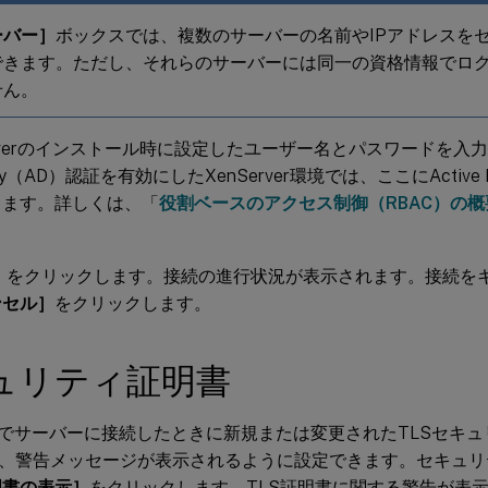
ーバー］
ボックスでは、複数のサーバーの名前やIPアドレスを
できます。ただし、それらのサーバーには同一の資格情報でロ
せん。
erverのインストール時に設定したユーザー名とパスワードを入力し
tory（AD）認証を有効にしたXenServer環境では、ここにActive 
きます。詳しくは、「
役割ベースのアクセス制御（RBAC）の概
］
をクリックします。接続の進行状況が表示されます。接続を
ンセル］
をクリックします。
ュリティ証明書
nterでサーバーに接続したときに新規または変更されたTLSセキ
、警告メッセージが表示されるように設定できます。セキュリ
明書の表示］
をクリックします。TLS証明書に関する警告が表