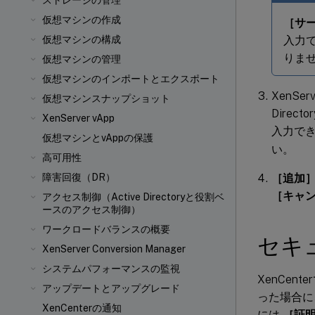
ストレージの管理
仮想マシンの作成
［サ
入力
仮想マシンの構成
りま
仮想マシンの管理
仮想マシンのインポートとエクスポート
XenS
仮想マシンスナップショット
Direc
XenServer vApp
入力で
仮想マシンとvAppの保護
い。
高可用性
［追加
障害回復（DR）
［キャ
アクセス制御（Active Directoryと役割ベ
ースのアクセス制御）
ワークロードバランスの概要
セキ
XenServer Conversion Manager
システムパフォーマンスの監視
XenCe
アップデートとアップグレード
った場合に
XenCenterの通知
には
［証