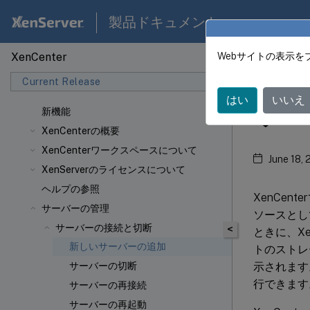
製品ドキュメント
XenCenter
Webサイトの表示を
XenCen
Current Release
はい
いいえ
サー
新機能
XenCenterの概要
XenCenterワークスペースについて
June 18,
XenServerのライセンスについて
ヘルプの参照
XenCen
サーバーの管理
ソースとし
サーバーの接続と切断
<
ときに、Xe
新しいサーバーの追加
トのストレ
示されます
サーバーの切断
行できます
サーバーの再接続
サーバーの再起動