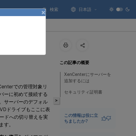
検索
日本語
×
この記事の概要
XenCenterにサーバーを
追加するには
enterでの管理対象リ
セキュリティ証明書
ーバーに初めて接続する
>
。サーバーのデフォル
VDドライブもここに表
この情報は役に立
ードへの切り替えを実
ちましたか?
れます。