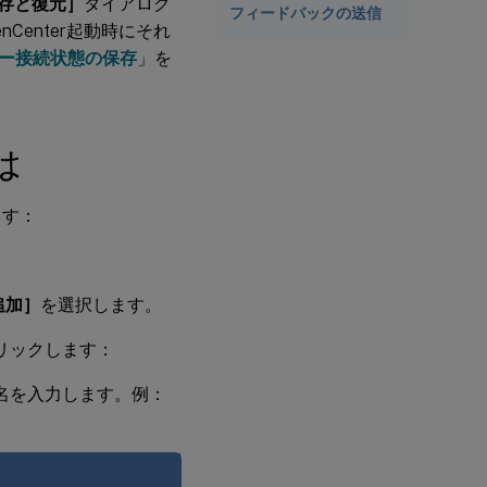
存と復元］
ダイアログ
フィードバックの送信
enter起動時にそれ
ー接続状態の保存
」を
は
ます：
追加］
を選択します。
リックします：
名を入力します。例：