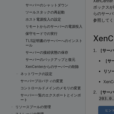
XenCe
サーバーのシャットダウン
ボックスが
ツールスタックの再起動
らのサーバ
ホスト電源投入の設定
参照してく
リモートからのサーバーの電源投入
保守モードでの実行
Xen
TLS証明書のサーバーへのインスト
ール
［サー
サーバーの接続状態の保存
サーバーのバックアップと復元
［サ
XenCenterからのサーバーの削除
リソ
ネットワークの設定
サーバープロパティの変更
Xen
コントロールドメインのメモリの変更
［サー
サーバー一覧のエクスポートとインポ
203.0
ート
リソースプールの管理
ヒン