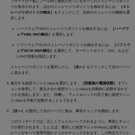
ィザードの一覧にプール内で接続されているすべてのストレージリポジト
リが表示されます。ほかのストレージリポジトリを検出するには、
［スト
レージリポジトリの検出］
をクリックして、目的のストレージの種類を選
択します。
ハードウェアHBAストレージリポジトリを検出するには、
［ハードウ
ェアHBA SRの検出］
を選択します。
ソフトウェアiSCSIストレージリポジトリを検出するには、
［ソフトウ
ェアiSCSI SRの検出］
を選択して、ターゲットホスト、IQN、および
LUNの情報を指定します。
ストレージリポジトリを選択したら、
［次へ］
をクリックして次のページ
に進みます。
復元する仮想マシンとvAppを選択します。
［回復後の電源状態］
オプシ
ョンを使用して、復元された仮想マシンとvAppを自動的に起動するかど
うかを指定します。また、待機し、フェイルバックの完了後に仮想マシン
とvAppを手動で起動することもできます。
［次へ］
を選択して次のページに進み、事前チェックを開始します。
このウィザードでは、正しくフェイルバックされるように、事前にチェッ
クが実行されます。たとえば、選択した仮想マシンやvAppに必要なスト
レージがすべて使用可能かどうかがチェックされます。この時点でストレ