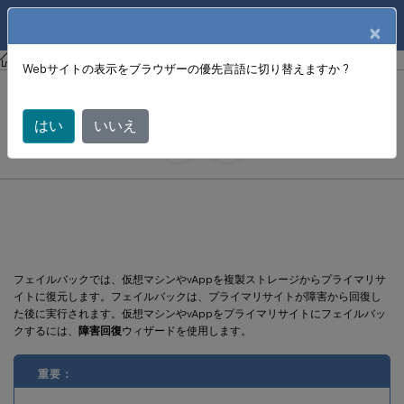
製品ドキュメン
JA
×
ト
XenCenter
XenCenter
Webサイトの表示をブラウザーの優先言語に切り替えますか ?
フェイルバック
はい
いいえ
June 18, 2024
X
寄稿者:
フェイルバック
フェイルバックでは、仮想マシンやvAppを複製ストレージからプライマリサ
イトに復元します。フェイルバックは、プライマリサイトが障害から回復し
た後に実行されます。仮想マシンやvAppをプライマリサイトにフェイルバッ
クするには、
障害回復
ウィザードを使用します。
重要：