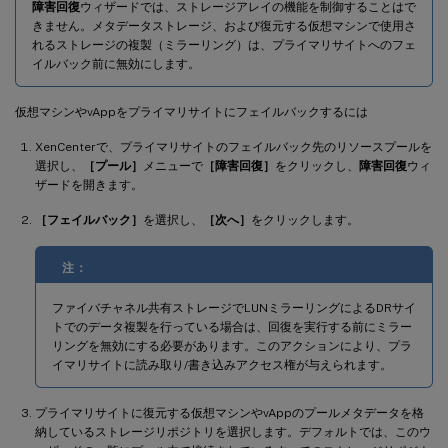
障害回復
ウィザードでは、ストレージアレイの機能を制御することはで
きません。メタデータストレージ、および復元する仮想マシンで使用さ
れるストレージの複製（ミラーリング）は、プライマリサイトへのフェ
イルバック前に無効にします。
仮想マシンやvAppをプライマリサイトにフェイルバックするには
XenCenterで、プライマリサイトのフェイルバック先のリソースプールを
選択し、
［プール］
メニューで
［障害回復］
をクリックし、
障害回復
ウィ
ザードを開きます。
［フェイルバック］
を選択し、
［次へ］
をクリックします。
注：
ファイバチャネル共有ストレージでLUNミラーリングによるDRサイ
トでのデータ複製を行っている場合は、回復を実行する前にミラー
リングを無効にする必要があります。このアクションにより、プラ
イマリサイトに読み取り/書き込みアクセス権が与えられます。
プライマリサイトに復元する仮想マシンやvAppのプールメタデータを格
納しているストレージリポジトリを選択します。デフォルトでは、このウ