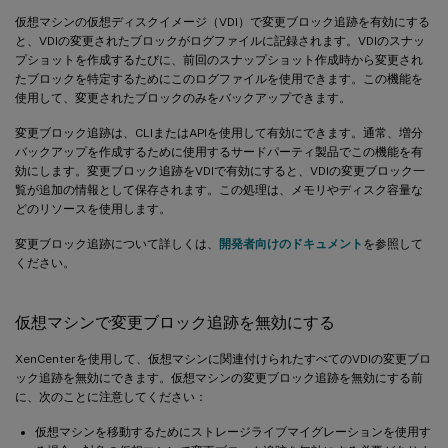
仮想マシンの仮想ディスクイメージ（VDI）で変更ブロック追跡を有効にする
と、VDIの変更されたブロックがログファイルに記録されます。VDIのスナッ
プショットを作成するたびに、前回のスナップショット作成時から変更され
たブロックを特定するためにこのログファイルを使用できます。この機能を
使用して、変更されたブロックのみをバックアップできます。
変更ブロック追跡は、CLIまたはAPIを使用して有効にできます。通常、増分
バックアップを作成するために使用するサードパーティ製品でこの機能を有
効にします。変更ブロック追跡をVDIで有効にすると、VDIの変更ブロック一
覧が追加の情報として保存されます。この処理は、メモリやディスク容量な
どのリソースを使用します。
変更ブロック追跡について詳しくは、
開発者向けのドキュメント
を参照して
ください。
仮想マシンで変更ブロック追跡を無効にする
XenCenterを使用して、仮想マシンに関連付けられたすべてのVDIの変更ブロ
ック追跡を無効にできます。仮想マシンの変更ブロック追跡を無効にする前
に、次のことに注意してください：
仮想マシンを移動するためにストレージライブマイグレーションを使用す