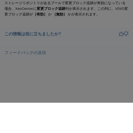
ストレージリポジトリがあるプールで変更ブロック追跡が有効になっている
場合、XenCenterに
変更ブロック追跡
列が表示されます。この列に、VDIの変
更ブロック追跡が
［有効］
か
［無効］
かが表示されます。
この情報は役に立ちましたか?
フィードバックの送信