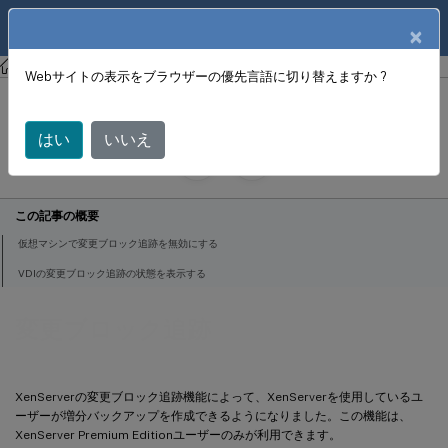
製品ドキュメン
JA
×
ト
XenCenter
XenCenter
Webサイトの表示をブラウザーの優先言語に切り替えますか ?
変更ブロック追跡
はい
いいえ
June 18, 2024
X
寄稿者:
この記事の概要
仮想マシンで変更ブロック追跡を無効にする
VDIの変更ブロック追跡の状態を表示する
変更ブロック追跡
XenServerの変更ブロック追跡機能によって、XenServerを使用しているユ
ーザーが増分バックアップを作成できるようになりました。この機能は、
XenServer Premium Editionユーザーのみが利用できます。