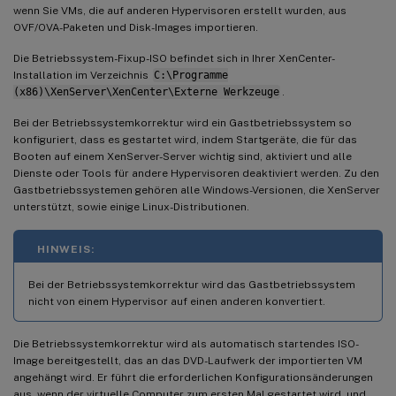
wenn Sie VMs, die auf anderen Hypervisoren erstellt wurden, aus
OVF/OVA-Paketen und Disk-Images importieren.
Die Betriebssystem-Fixup-ISO befindet sich in Ihrer XenCenter-
Installation im Verzeichnis
C:\Programme
(x86)\XenServer\XenCenter\Externe Werkzeuge
.
Bei der Betriebssystemkorrektur wird ein Gastbetriebssystem so
konfiguriert, dass es gestartet wird, indem Startgeräte, die für das
Booten auf einem XenServer-Server wichtig sind, aktiviert und alle
Dienste oder Tools für andere Hypervisoren deaktiviert werden. Zu den
Gastbetriebssystemen gehören alle Windows-Versionen, die XenServer
unterstützt, sowie einige Linux-Distributionen.
HINWEIS:
Bei der Betriebssystemkorrektur wird das Gastbetriebssystem
nicht von einem Hypervisor auf einen anderen konvertiert.
Die Betriebssystemkorrektur wird als automatisch startendes ISO-
Image bereitgestellt, das an das DVD-Laufwerk der importierten VM
angehängt wird. Er führt die erforderlichen Konfigurationsänderungen
aus, wenn der virtuelle Computer zum ersten Mal gestartet wird, und