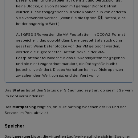
Dateigrößen für die Dateien auf dem SR und berücksichtigt
keine Blöcke, die von Dateien mit geringer Dichte befreit
wurden. Diese freigegebenen Blöcke können nun von anderen
VMs verwendet werden. (Wenn Sie die Option
Df
Befehl, dies
ist der angezeigte Wert.)
Auf GFS2-SRs werden die VM-Festplatten im QCOW2-Format
gespeichert, das sowohl dünn bereitgestellt als auch dünn
gesät ist. Wenn Datenblöcke von der VM gelöscht werden,
werden die zugeordneten Datenblöcke in der VM-
Festplattendatei wieder für das SR-Dateisystem freigegeben
und als nicht zugeordnet markiert, die Dateigröße bleibt
jedoch unverändert. Dieses Verhalten kann zu Diskrepanzen
zwischen dem Wert von
ein
und der Wert von
c
.
Das
Status
listet den Status der SR auf und zeigt an, ob sie mit Servern
im Pool verbunden ist.
Das
Multipathing
zeigt an, ob Multipathing zwischen der SR und den
Servern im Pool aktiv ist.
Speicher
Das
Lagerung
Listet die virtuellen Laufwerke auf, die sich im Speicher-