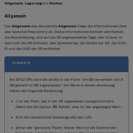
Allgemein
,
Lagerung
und
Suchen
.
Allgemein
Das
Allgemein
des Abschnitts
Allgemein
Zeigt die Informationen über
das Speicher-Repository an. Diese Informationen können den Namen,
die Beschreibung, alle auf die SR angewendeten Tags, den Ordner, in
dem sich die SR befindet, den Speichertyp, die Größe der SR, die SCSI-
ID und die UUID der SR enthalten.
HINWEIS
Bei GFS2 SRs wird die Größe in der Form “
ein
GB verwendet von
b
GB gesamt (
c
GB zugewiesen)”. Die Werte in dieser Anweisung
haben die folgende Bedeutung:
c
ist der Platz, der in der SR zugewiesen und genutzt wird.
(Wenn Sie die Option
du
Befehl, dies ist der angezeigte Wert.)
b
ist die tatsächliche Gesamtgröße der LUN.
ein
ist der “genutzte” Raum. Dieser Wert ist die Summe der