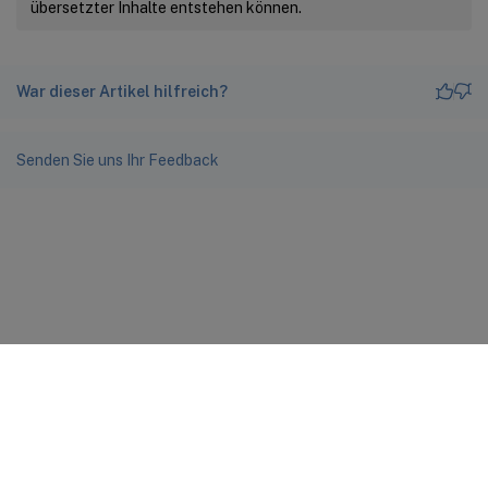
übersetzter Inhalte entstehen können.
War dieser Artikel hilfreich?
Senden Sie uns Ihr Feedback
Feedback zur Site
Ihre Datenschutzauswahl
Datenschutz und rechtliche