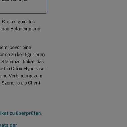
 B. ein signiertes
rkload Balancing und
icht, bevor eine
r so zu konfigurieren,
 Stammzertifikat, das
at in Citrix Hypervisor
n eine Verbindung zum
 Szenario als Client
fikat zu überprüfen
.
kats der