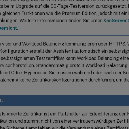
ts beim Upgrade auf die 90-Tage-Testversion zurückgesetzt. 
ie gleichen Funktionen wie die Premium Edition, jedoch mit ein
nkungen. Weitere Informationen finden Sie unter
XenServer 
bersicht
.
ervisor und Workload Balancing kommunizieren über HTTPS. 
onfiguration erstellt der Assistent automatisch ein selbstsign
 selbstsignierten Testzertifikat kann Workload Balancing ei
ervisor herstellen. Standardmäßig erstellt Workload Balancin
h mit Citrix Hypervisor. Sie müssen während oder nach der Ko
alancing keine Zertifikatskonfigurationen durchführen, um d
S:
tsignierte Zertifikat ist ein Platzhalter zur Erleichterung de
ation und stammt nicht von einer vertrauenswürdigen Zertifi
che Sicherheit empfehlen wir die Verwendung eines Zertifikats