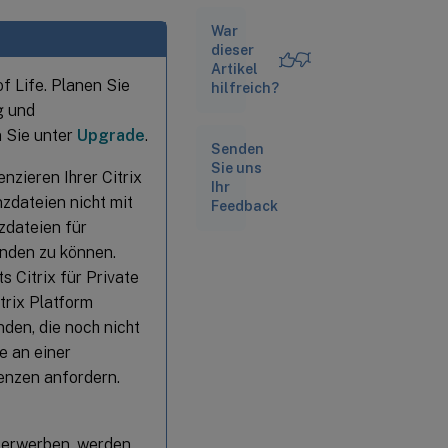
überprüfen
War
Konfigurieren von
dieser
Citrix Hypervisor
Artikel
zum Überprüfen
f Life. Planen Sie
hilfreich?
eines Zertifikats der
g und
Zertifizierungsstelle
n Sie unter
Upgrade
.
Senden
Sie uns
Erneutes
nzieren Ihrer Citrix
Ihr
Generieren des
zdateien nicht mit
selbstsignierten
Feedback
zdateien für
Zertifikats
nden zu können.
 Citrix für Private
trix Platform
nden, die noch nicht
e an einer
enzen anfordern.
 erwerben, werden