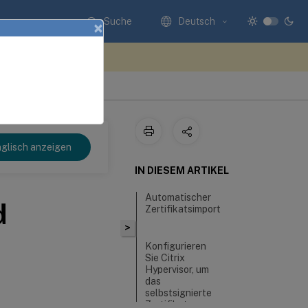
Suche
Deutsch
×
n Sie hier Feedback
glisch anzeigen
IN DIESEM ARTIKEL
Automatischer
d
Zertifikatsimport
>
Konfigurieren
Sie Citrix
Hypervisor, um
das
selbstsignierte
Zertifikat zu