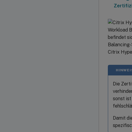
Zertifi
HINWEI
Die Zert
verhinde
sonst is
fehlschlä
Damit die
spezifis