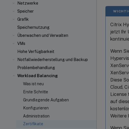
Netzwerke
Speicher
WICHTI
Grafik
Citrix H
Speichernutzung
jetzt Ih
Überwachen und Verwalten
kontinui
VMs
Wenn Sie
Hohe Verfügbarkeit
Hypervis
Notfallwiederherstellung und Backup
XenServe
Problembehandlung
XenServe
Workload Balancing
Diese So
Was ist neu
Cloud, Ci
Erste Schritte
License 
Grundlegende Aufgaben
auf dies
Konfigurieren
kostenlo
Weitere 
Administration
Zertifikate
Wenn Sie