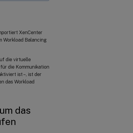
mportiert XenCenter
um Workload Balancing
 die virtuelle
 für die Kommunikation
viert ist –, ist der
sen das Workload
 um das
üfen