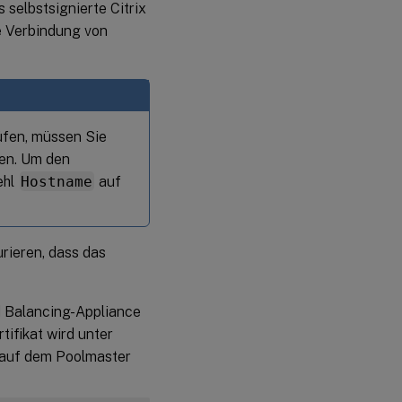
 selbstsignierte Citrix
ie Verbindung von
rüfen, müssen Sie
len. Um den
ehl
Hostname
auf
urieren, dass das
ad Balancing-Appliance
tifikat wird unter
l auf dem Poolmaster