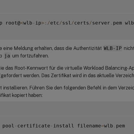
p root@
<
wlb
-
ip
>
:
/
etc
/
ssl
/
certs
/
server
.
pem wlb
 eine Meldung erhalten, dass die Authentizität
WLB-IP
nich
yp
ja
um fortzufahren.
e das Root-Kennwort für die virtuelle Workload Balancing-Ap
gefordert werden. Das Zertifikat wird in das aktuelle Verzeich
at installieren. Führen Sie den folgenden Befehl in dem Verzeic
ifikat kopiert haben:
 pool
-
certificate
-
install filename
=
wlb
.
pem
