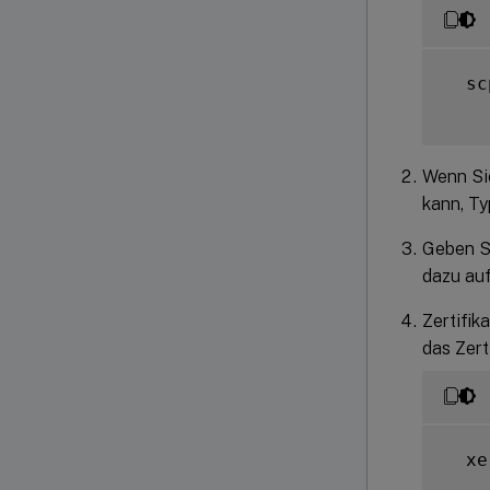
  sc
Wenn Sie
kann, T
Geben Si
dazu auf
Zertifik
das Zert
  xe