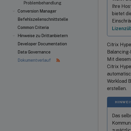
Problembehandlung
Ihre Hos
Conversion Manager
bietet d
Befehlszeilenschnittstelle
Einschrä
Common Criteria
Lizenzü
Hinweise zu Drittanbietern
Developer Documentation
Citrix Hyp
Balancing-K
Data Governance
Mit diesem
Dokumentverlauf
Citrix Hyp
automatisc
Workload B
erstellen.
HINWEI
Das selbs
Kommunik
zusätzli