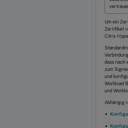
vertraue
Um ein Zert
Zertifikat 
Citrix Hype
Standardmäß
Verbindung 
dass nach e
zum Signier
und konfigu
Workload Ba
und Worklo
Abhängig v
Konfigu
Konfigu