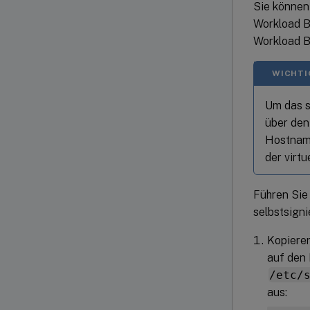
Sie können 
Workload Ba
Workload B
WICHTI
Um das s
über den
Hostname
der virtu
Führen Sie 
selbstsigni
Kopieren
auf den 
/etc/
aus: