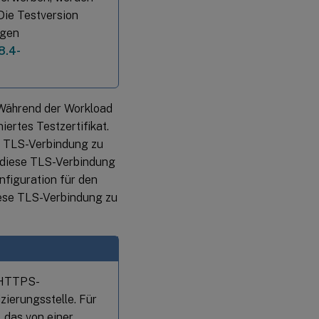
Die Testversion
igen
8.4-
Während der Workload
iertes Testzertifikat.
ne TLS-Verbindung zu
g diese TLS-Verbindung
nfiguration für den
iese TLS-Verbindung zu
r HTTPS-
zierungsstelle. Für
, das von einer