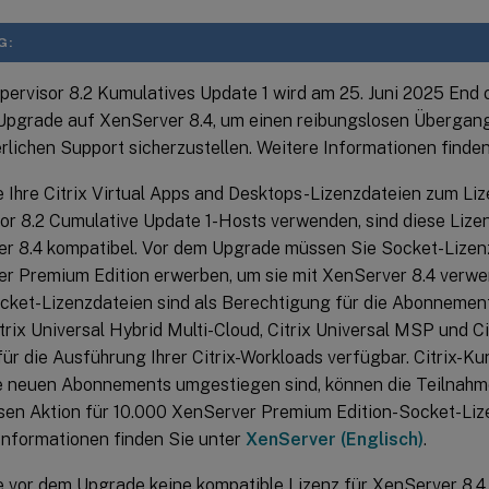
G:
ypervisor 8.2 Kumulatives Update 1 wird am 25. Juni 2025 End o
r Upgrade auf XenServer 8.4, um einen reibungslosen Übergan
erlichen Support sicherzustellen. Weitere Informationen finde
 Ihre Citrix Virtual Apps and Desktops-Lizenzdateien zum Lize
or 8.2 Cumulative Update 1-Hosts verwenden, sind diese Lizen
r 8.4 kompatibel. Vor dem Upgrade müssen Sie Socket-Lizen
r Premium Edition erwerben, um sie mit XenServer 8.4 verwe
cket-Lizenzdateien sind als Berechtigung für die Abonnements
trix Universal Hybrid Multi-Cloud, Citrix Universal MSP und Ci
für die Ausführung Ihrer Citrix-Workloads verfügbar. Citrix-Ku
e neuen Abonnements umgestiegen sind, können die Teilnahm
sen Aktion für 10.000 XenServer Premium Edition-Socket-Liz
Informationen finden Sie unter
XenServer (Englisch)
.
 vor dem Upgrade keine kompatible Lizenz für XenServer 8.4