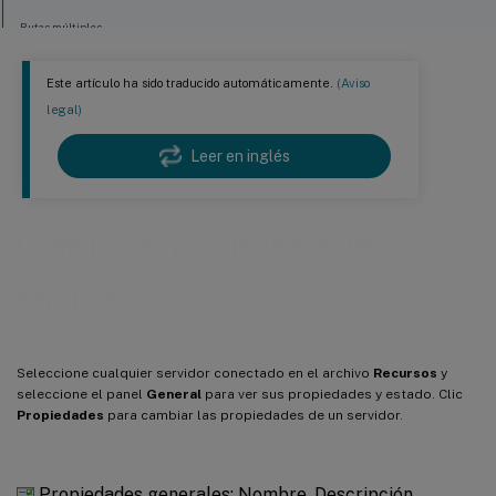
Rutas múltiples
Encendido (servidores independientes)
Este artículo ha sido traducido automáticamente.
(Aviso
Destino del registro
legal)
GPU
Leer en inglés
NRPE
SNMP
Cambiar las propiedades del
servidor
Seleccione cualquier servidor conectado en el archivo
Recursos
y
seleccione el panel
General
para ver sus propiedades y estado. Clic
Propiedades
para cambiar las propiedades de un servidor.
Propiedades generales: Nombre, Descripción,