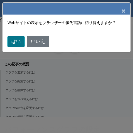
製品ドキュメン
JA
×
ト
XenCenter
XenCenter
Webサイトの表示をブラウザーの優先言語に切り替えますか ?
パフォーマンスグラフの設定
はい
いいえ
June 18, 2024
X
寄稿者:
この記事の概要
グラフを追加するには
グラフを編集するには
グラフを削除するには
グラフを並べ替えるには
グラフ線の色を変更するには
グラフの種類を変更するには
パフォーマンスグラフの設定