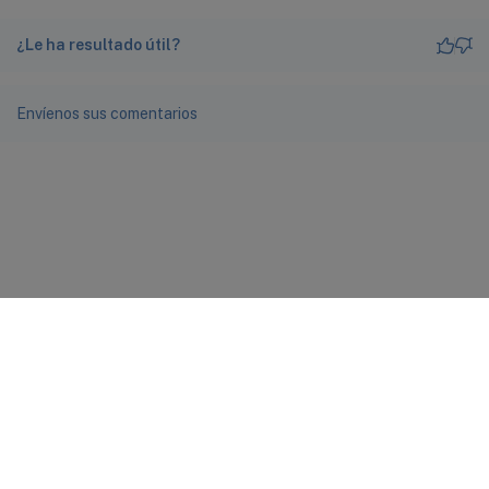
¿Le ha resultado útil?
Envíenos sus comentarios
Comentarios sobre el sitio
Sus opciones de privacidad
Condiciones legales y de
privacidad
docs.cloud.com
© 1999-
2026
Cloud Software Group, Inc. All rights reserved.