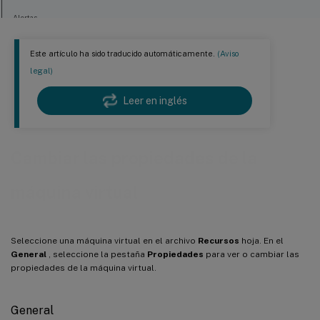
Alertas
Servidor doméstico
Este artículo ha sido traducido automáticamente.
(Aviso
GPU
legal)
USB
Leer en inglés
Opciones avanzadas (optimización)
Documentación relacionada
Cambiar las propiedades de la
máquina virtual
Seleccione una máquina virtual en el archivo
Recursos
hoja. En el
General
, seleccione la pestaña
Propiedades
para ver o cambiar las
propiedades de la máquina virtual.
General