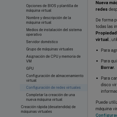
Nueva máqu
Opciones de BIOS y plantilla de
redes
desp
máquina virtual
Nombre y descripción de la
De forma p
máquina virtual
todas las i
Medios de instalación del sistema
Propiedad
operativo
virtual
, ut
Servidor doméstico
Grupo de máquinas virtuales
Para agr
Asignación de CPU y memoria de
Para qui
VM
Borrar
.
GPU
Configuración de almacenamiento
Para cam
virtual
disco vi
Configuración de redes virtuales
informac
Completar la creación de una
nueva máquina virtual
Puede utili
Creación rápida (desatendida) de
máquina vir
máquinas virtuales
Configura