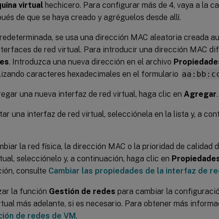
ina virtual
hechicero. Para configurar más de 4, vaya a la c
ués de que se haya creado y agréguelos desde allí.
redeterminada, se usa una dirección MAC aleatoria creada 
nterfaces de red virtual. Para introducir una dirección MAC dif
es
. Introduzca una nueva dirección en el archivo
Propiedades
ilizando caracteres hexadecimales en el formulario
aa:bb:c
egar una nueva interfaz de red virtual, haga clic en
Agregar
.
tar una interfaz de red virtual, selecciónela en la lista y, a co
biar la red física, la dirección MAC o la prioridad de calidad d
rtual, selecciónelo y, a continuación, haga clic en
Propiedade
ión, consulte
Cambiar las propiedades de la interfaz de red
zar la función
Gestión de redes
para cambiar la configuración
tual más adelante, si es necesario. Para obtener más informa
ción de redes de VM
.