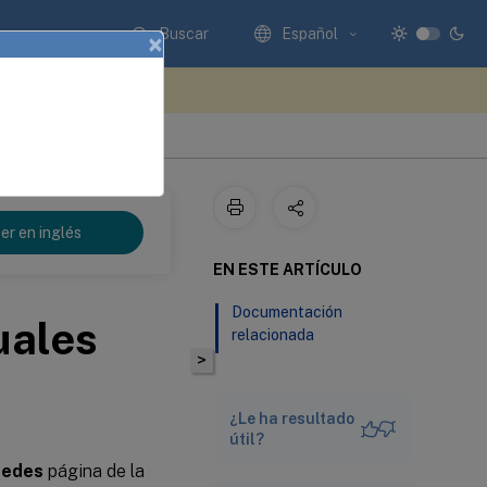
Buscar
Español
×
e sus comentarios aquí
er en inglés
EN ESTE ARTÍCULO
Documentación
uales
relacionada
>
¿Le ha resultado
útil?
redes
página de la