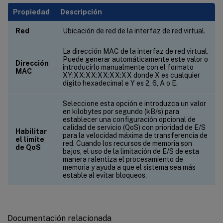
Propiedad
Descripción
Red
Ubicación de red de la interfaz de red virtual.
La dirección MAC de la interfaz de red virtual.
Puede generar automáticamente este valor o
Dirección
introducirlo manualmente con el formato
MAC
XY:XX:XX:XX:XX:XX donde X es cualquier
dígito hexadecimal e Y es 2, 6, A o E.
Seleccione esta opción e introduzca un valor
en kilobytes por segundo (kB/s) para
establecer una configuración opcional de
calidad de servicio (QoS) con prioridad de E/S
Habilitar
para la velocidad máxima de transferencia de
el límite
red. Cuando los recursos de memoria son
de QoS
bajos, el uso de la limitación de E/S de esta
manera ralentiza el procesamiento de
memoria y ayuda a que el sistema sea más
estable al evitar bloqueos.
Documentación relacionada