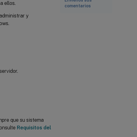
Envíenos sus
a ellos.
comentarios
administrar y
ows.
servidor.
mpre que su sistema
consulte
Requisitos del