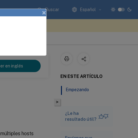
Buscar
Español
×
e sus comentarios aquí
er en inglés
EN ESTE ARTÍCULO
Empezando
>
¿Le ha
resultado útil?
múltiples hosts