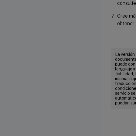
consult
Cree máq
obtener
La versión
documentac
puede cont
lenguaje in
fiabilidad,
idioma, o 
traducción 
condicione
servicio s
automática
puedan sur