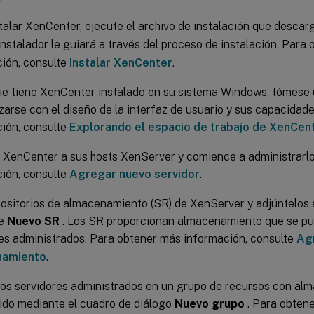
talar XenCenter, ejecute el archivo de instalación que desca
 instalador le guiará a través del proceso de instalación. Para
ión, consulte
Instalar XenCenter
.
ue tiene XenCenter instalado en su sistema Windows, tómese
izarse con el diseño de la interfaz de usuario y sus capacida
ión, consulte
Explorando el espacio de trabajo de XenCen
XenCenter a sus hosts XenServer y comience a administrarl
ión, consulte
Agregar nuevo servidor
.
ositorios de almacenamiento (SR) de XenServer y adjúntelos a
te
Nuevo SR
. Los SR proporcionan almacenamiento que se pu
es administrados. Para obtener más información, consulte
Ag
namiento
.
os servidores administrados en un grupo de recursos con a
ido mediante el cuadro de diálogo
Nuevo grupo
. Para obtene