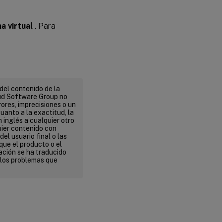
a virtual
. Para
del contenido de la
ud Software Group no
ores, imprecisiones o un
uanto a la exactitud, la
n inglés a cualquier otro
uier contenido con
el usuario final o las
que el producto o el
ación se ha traducido
 los problemas que