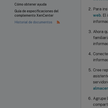
Cómo obtener ayuda
Para ins
Guía de especificaciones del
web
. El
complemento XenCenter
informac
Historial de documentos
Ahora q
familiar
informac
Conecte 
informac
Cree rep
asisten
servidor
almace
Agrupe l
compart