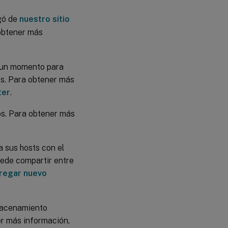
rgó de
nuestro sitio
 obtener más
 un momento para
des. Para obtener más
ter
.
os. Para obtener más
 sus hosts con el
ede compartir entre
regar nuevo
lmacenamiento
r más información,