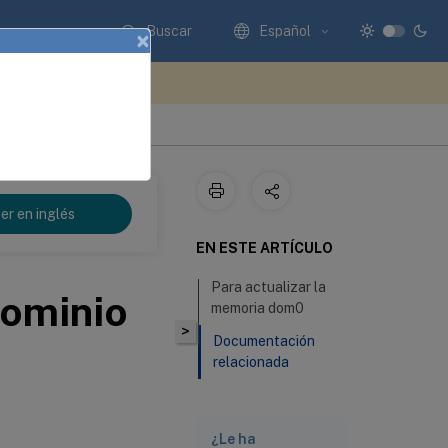
Buscar
Español
×
e sus comentarios aquí
er en inglés
EN ESTE ARTÍCULO
Para actualizar la
dominio
memoria dom0
>
Documentación
relacionada
¿Le ha