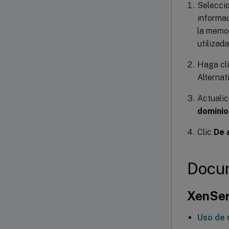
Seleccio
informac
la memor
utilizada
Haga cli
Alternat
Actuali
dominio
Clic
De 
Docum
XenSer
Uso de