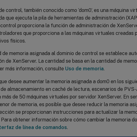
de control, también conocido como ‘dom0’, es una máquina vir
ada que ejecuta la pila de herramientas de administración (XAP
 control proporciona la función de administración de XenServ
troladores que proporciona a las máquinas virtuales creadas 
ivos físicos.
d de memoria asignada al dominio de control se establece a
ión de XenServer. La cantidad se basa en la cantidad de memori
er más información, consulte
Uso de memoria
.
 que desee aumentar la memoria asignada a dom0 en los sigui
 de almacenamiento en caché de lectura, escenarios de PVS-
n más de 50 máquinas virtuales por servidor XenServer. En se
enor de memoria, es posible que desee reducir la memoria as
sección se proporcionan instrucciones para actualizar la me
 Para obtener información sobre cómo cambiar la memoria do
nterfaz de línea de comandos
.