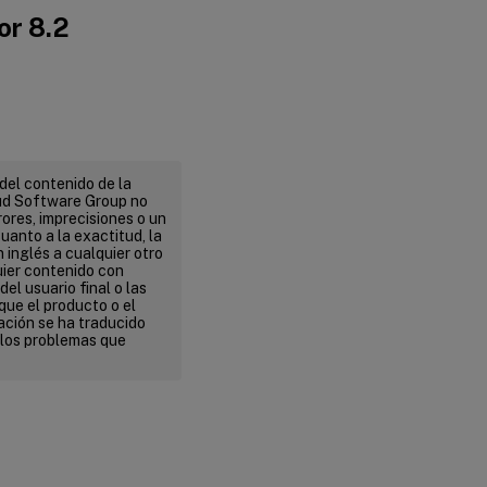
or 8.2
del contenido de la
ud Software Group no
ores, imprecisiones o un
uanto a la exactitud, la
n inglés a cualquier otro
uier contenido con
el usuario final o las
que el producto o el
ación se ha traducido
 los problemas que