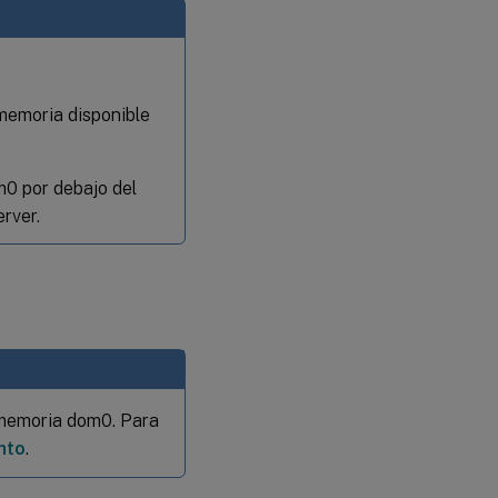
memoria disponible
m0 por debajo del
rver.
 memoria dom0. Para
nto
.