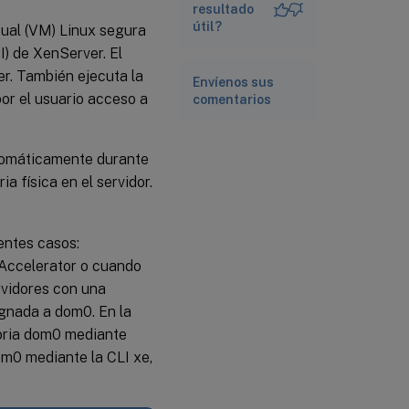
resultado
útil?
tual (VM) Linux segura
I) de XenServer. El
er. También ejecuta la
Envíenos sus
por el usuario acceso a
comentarios
utomáticamente durante
a física en el servidor.
entes casos:
Accelerator o cuando
rvidores con una
ignada a dom0. En la
moria dom0 mediante
m0 mediante la CLI xe,