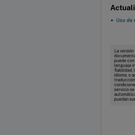
Actuali
Uso de
La versión
documentac
puede cont
lenguaje in
fiabilidad,
idioma, o 
traducción 
condicione
servicio s
automática
puedan sur