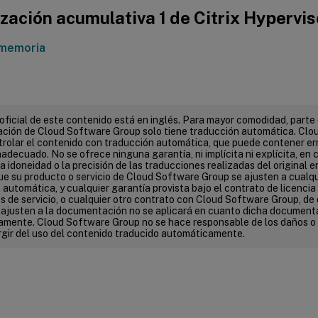
zación acumulativa 1 de Citrix Hypervis
 memoria
 oficial de este contenido está en inglés. Para mayor comodidad, parte 
ión de Cloud Software Group solo tiene traducción automática. Clo
rolar el contenido con traducción automática, que puede contener err
adecuado. No se ofrece ninguna garantía, ni implícita ni explícita, en c
 la idoneidad o la precisión de las traducciones realizadas del original e
que su producto o servicio de Cloud Software Group se ajusten a cualq
automática, y cualquier garantía provista bajo el contrato de licencia d
s de servicio, o cualquier otro contrato con Cloud Software Group, de 
e ajusten a la documentación no se aplicará en cuanto dicha document
mente. Cloud Software Group no se hace responsable de los daños o
gir del uso del contenido traducido automáticamente.