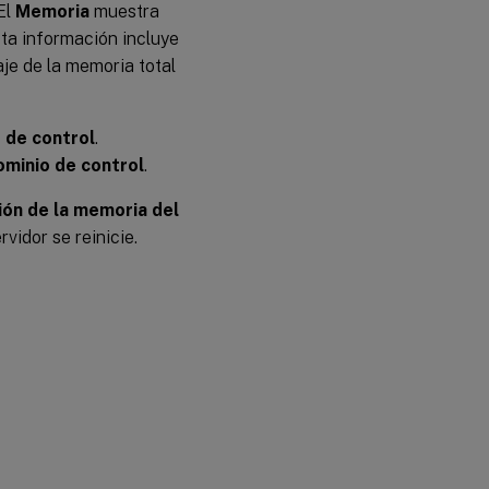
 El
Memoria
muestra
sta información incluye
aje de la memoria total
 de control
.
minio de control
.
ión de la memoria del
vidor se reinicie.