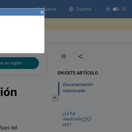
Buscar
Español
×
e sus comentarios aquí
er en inglés
EN ESTE ARTÍCULO
Documentación
ión
relacionada
>
¿Le ha
resultado
útil?
Apps del