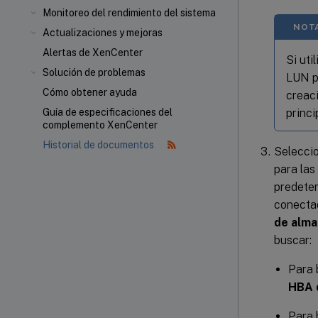
Monitoreo del rendimiento del sistema
NOTA
Actualizaciones y mejoras
Alertas de XenCenter
Si uti
Solución de problemas
LUN pa
Cómo obtener ayuda
creaci
princi
Guía de especificaciones del
complemento XenCenter
Historial de documentos
Seleccio
para las
predeter
conectad
de alm
buscar:
Para 
HBA 
Para 