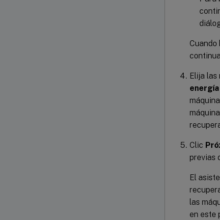
conti
diálo
Cuando h
continua
Elija la
energía
máquinas
máquinas
recupera
Clic
Pró
previas 
El asist
recupera
las máqu
en este 