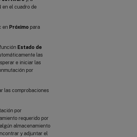
N en el cuadro de
c en
Próximo
para
a función
Estado de
automáticamente las
perar e iniciar las
conmutación por
zar las comprobaciones
tación por
namiento requerido por
ta algún almacenamiento
ncontrar y adjuntar el