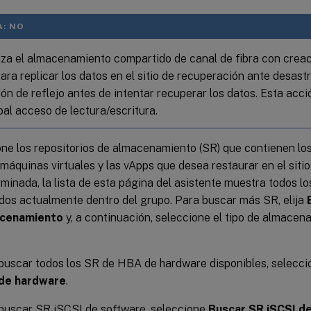
: NO
liza el almacenamiento compartido de canal de fibra con creac
ra replicar los datos en el sitio de recuperación ante desastr
ón de reflejo antes de intentar recuperar los datos. Esta acci
pal acceso de lectura/escritura.
ne los repositorios de almacenamiento (SR) que contienen lo
 máquinas virtuales y las vApps que desea restaurar en el sitio
minada, la lista de esta página del asistente muestra todos l
os actualmente dentro del grupo. Para buscar más SR, elija
acenamiento
y, a continuación, seleccione el tipo de almace
buscar todos los SR de HBA de hardware disponibles, selecc
de hardware
.
buscar SR iSCSI de software, seleccione
Buscar SR iSCSI d