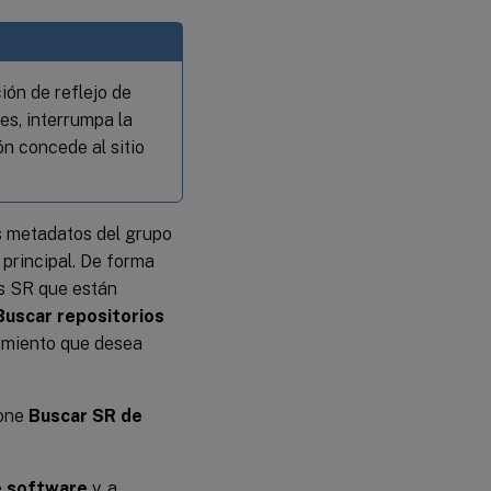
ión de reflejo de
es, interrumpa la
ón concede al sitio
s metadatos del grupo
 principal. De forma
os SR que están
Buscar repositorios
namiento que desea
ione
Buscar SR de
e software
y, a