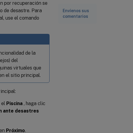
ón por recuperación se
to de desastre. Para
Envíenos sus
comentarios
al, use el comando
ncionalidad de la
ejos) del
inas virtuales que
 el sitio principal.
incipal:
 el
Piscina
, haga clic
n ante desastres
 en
Próximo
.