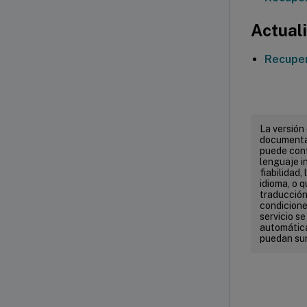
Actuali
Recuper
La versión
documentac
puede cont
lenguaje in
fiabilidad,
idioma, o 
traducción 
condicione
servicio s
automática
puedan sur