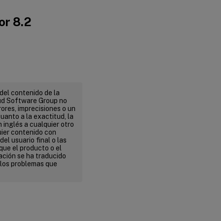
or 8.2
del contenido de la
ud Software Group no
ores, imprecisiones o un
uanto a la exactitud, la
n inglés a cualquier otro
uier contenido con
el usuario final o las
que el producto o el
ación se ha traducido
 los problemas que