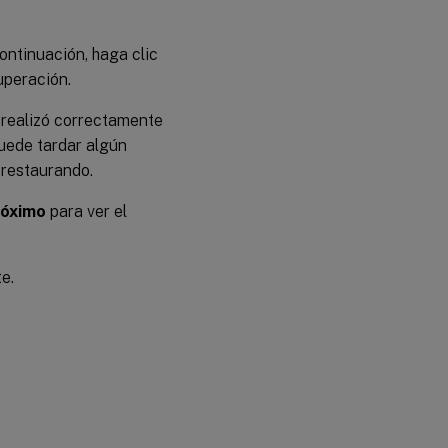
ontinuación, haga clic
uperación.
 realizó correctamente
uede tardar algún
 restaurando.
róximo
para ver el
e.