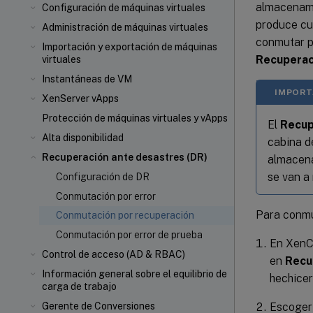
almacenamie
Configuración de máquinas virtuales
produce cua
Administración de máquinas virtuales
conmutar po
Importación y exportación de máquinas
Recuperac
virtuales
Instantáneas de VM
IMPORT
XenServer vApps
Protección de máquinas virtuales y vApps
El
Recup
Alta disponibilidad
cabina d
Recuperación ante desastres (DR)
almacena
se van a 
Configuración de DR
Conmutación por error
Para conmut
Conmutación por recuperación
Conmutación por error de prueba
En XenCe
Control de acceso (AD & RBAC)
en
Recu
Información general sobre el equilibrio de
hechicer
carga de trabajo
Escoge
Gerente de Conversiones