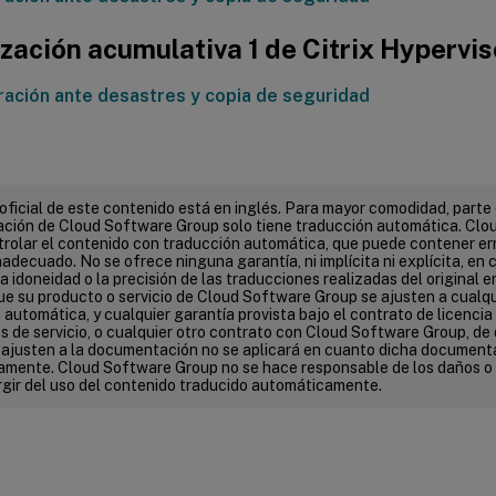
zación acumulativa 1 de Citrix Hypervis
ación ante desastres y copia de seguridad
 oficial de este contenido está en inglés. Para mayor comodidad, parte 
ión de Cloud Software Group solo tiene traducción automática. Clo
rolar el contenido con traducción automática, que puede contener err
adecuado. No se ofrece ninguna garantía, ni implícita ni explícita, en c
 la idoneidad o la precisión de las traducciones realizadas del original e
que su producto o servicio de Cloud Software Group se ajusten a cualq
automática, y cualquier garantía provista bajo el contrato de licencia d
s de servicio, o cualquier otro contrato con Cloud Software Group, de 
e ajusten a la documentación no se aplicará en cuanto dicha document
mente. Cloud Software Group no se hace responsable de los daños o
gir del uso del contenido traducido automáticamente.