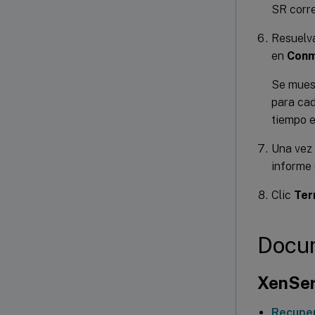
SR corr
Resuelva
en
Conm
Se muest
para cad
tiempo e
Una vez 
informe
Clic
Ter
Docum
XenSer
Recuper