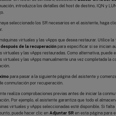
nuación, introduzca los detalles del host de destino, IQN y LU
go.
aya seleccionado los SR necesarios en el asistente, haga cli
r.
s máquinas virtuales y las vApps que desea restaurar. Utilice l
 después de la recuperación
para especificar si se inician 
 virtuales y las vApps restauradas. Como alternativa, puede es
 virtuales y las vApps manualmente una vez completada la 
ción.
ximo
para pasar a la siguiente página del asistente y comen
de conmutación por recuperación.
ente realiza comprobaciones previas antes de iniciar la conmu
ción. Por ejemplo, el asistente garantiza que todo el almace
inas virtuales y vApps seleccionadas esté disponible. Si fal
punto, puede hacer clic en
Adjuntar SR
en esta página para e