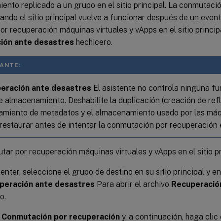
nto replicado a un grupo en el sitio principal. La conmutaci
ndo el sitio principal vuelve a funcionar después de un even
r recuperación máquinas virtuales y vApps en el sitio princip
ión ante desastres
hechicero.
ANTE:
eración ante desastres
El asistente no controla ninguna fu
e almacenamiento. Deshabilite la duplicación (creación de refl
miento de metadatos y el almacenamiento usado por las máqu
restaurar antes de intentar la conmutación por recuperación en
ar por recuperación máquinas virtuales y vApps en el sitio pr
nter, seleccione el grupo de destino en su sitio principal y en
peración ante desastres
Para abrir el archivo
Recuperació
o.
r
Conmutación por recuperación
y, a continuación, haga clic