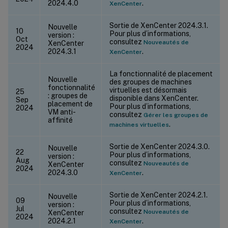
2024.4.0
.
XenCenter
Sortie de XenCenter 2024.3.1.
Nouvelle
10
Pour plus d’informations,
version :
Oct
consultez
Nouveautés de
XenCenter
2024
2024.3.1
.
XenCenter
La fonctionnalité de placement
Nouvelle
des groupes de machines
fonctionnalité
virtuelles est désormais
25
: groupes de
disponible dans XenCenter.
Sep
placement de
Pour plus d’informations,
2024
VM anti-
consultez
Gérer les groupes de
affinité
.
machines virtuelles
Sortie de XenCenter 2024.3.0.
Nouvelle
22
Pour plus d’informations,
version :
Aug
consultez
Nouveautés de
XenCenter
2024
2024.3.0
.
XenCenter
Sortie de XenCenter 2024.2.1.
Nouvelle
09
Pour plus d’informations,
version :
Jul
consultez
Nouveautés de
XenCenter
2024
2024.2.1
.
XenCenter