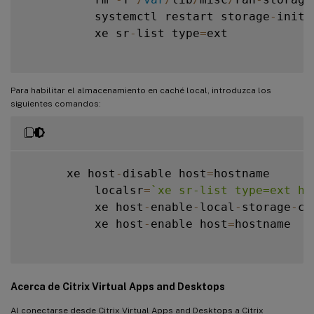
          systemctl restart storage
-
init
.
          xe sr
-
list type
=
ext

Para habilitar el almacenamiento en caché local, introduzca los
siguientes comandos:
      xe host
-
disable host
=
hostname

          localsr
=
`
xe sr-list type=ext ho
          xe host
-
enable
-
local
-
storage
-
ca
          xe host
-
enable host
=
hostname

Acerca de Citrix Virtual Apps and Desktops
Al conectarse desde Citrix Virtual Apps and Desktops a Citrix