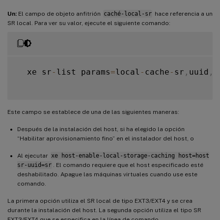
Un:
El campo de objeto anfitrión
caché-local-sr
hace referencia a un
SR local. Para ver su valor, ejecute el siguiente comando:
  xe sr
-
list params
=
local
-
cache
-
sr
,
uuid
,
n
Este campo se establece de una de las siguientes maneras:
Después de la instalación del host, si ha elegido la opción
“Habilitar aprovisionamiento fino” en el instalador del host, o
Al ejecutar
xe host-enable-local-storage-caching host=host
sr-uuid=sr
. El comando requiere que el host especificado esté
deshabilitado. Apague las máquinas virtuales cuando use este
comando.
La primera opción utiliza el SR local de tipo EXT3/EXT4 y se crea
durante la instalación del host. La segunda opción utiliza el tipo SR
EXT3/EXT4 que se especifica en la línea de comando.