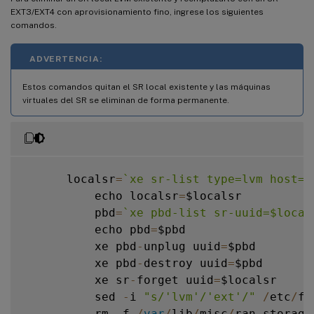
EXT3/EXT4 con aprovisionamiento fino, ingrese los siguientes
comandos.
ADVERTENCIA:
Estos comandos quitan el SR local existente y las máquinas
virtuales del SR se eliminan de forma permanente.
      localsr
=
`
xe sr-list type=lvm host=h
          echo localsr
=
$localsr

          pbd
=
`
xe pbd-list sr-uuid=$local
          echo pbd
=
$pbd

          xe pbd
-
unplug uuid
=
$pbd

          xe pbd
-
destroy uuid
=
$pbd

          xe sr
-
forget uuid
=
$localsr

          sed 
-
i 
"s/'lvm'/'ext'/"
/
etc
/
fi
          rm 
-
f 
/
var
/
lib
/
misc
/
ran
-
storage