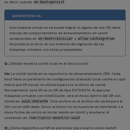
es decir, cuando
on-boot=persist
.
ADVERTENCIA:
Una máquina virtual no se puede migrar si alguno de sus VDI tiene
marcas de comportamiento de almacenamiento en caché
establecidas en
on-boot=reiniciar
y
allow-caching=true
.
Se produce un error en los intentos de migración de las
máquinas virtuales con estas propiedades.
Q:
¿Dónde reside la caché local en el disco local?
Un:
La caché reside en un repositorio de almacenamiento (SR). Cada
host tiene un parámetro de configuración (llamado local-cache-sr) que
indica qué SR (local) se utilizará para los archivos de caché.
Normalmente, este SR es un SR de tipo EXT3/EXT4. Al ejecutar
máquinas virtuales con IntelliCache, verá archivos dentro del SR con
nombres
uuid.vhdcache
. Este archivo es el archivo de caché para el
VDI con el UUID dado. Estos archivos no se muestran en XenCenter. La
única forma de verlos es iniciar sesión en dom0 y enumerar el
contenido de
/var/run/sr-mount/sr-uuid
Q:
¿Cómo especifico un SR en particular para usarlo como caché?