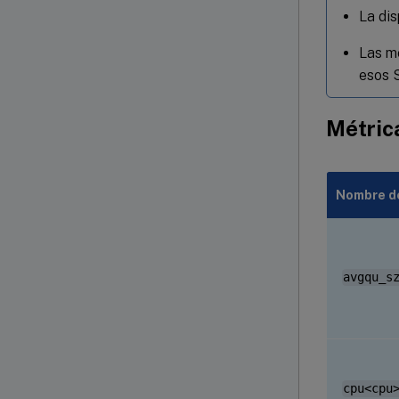
La dis
Las mé
esos 
Métric
Nombre de
avgqu_s
cpu<cpu