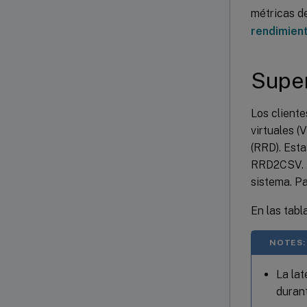
métricas de
rendimien
Super
Los cliente
virtuales (
(RRD). Est
RRD2CSV. A
sistema. P
En las tabl
NOTES:
La lat
durant