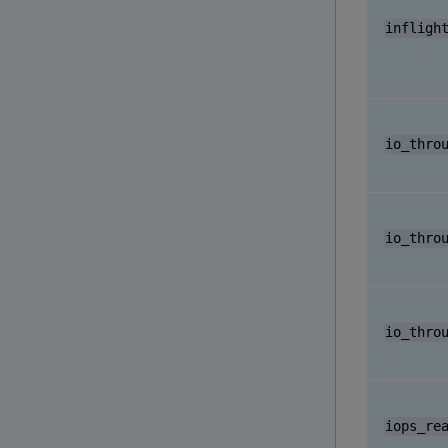
infligh
io_thro
io_thro
io_thro
iops_re