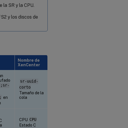
e la SR y la CPU.
S2 y los discos de
Nombre de
XenCenter
un
ufado
sr-uuid-
t;sr-
corto
Tamaño de la
;
en
cola
n
CPU
CPU
 C
la
Estado C