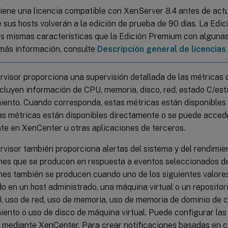
tiene una licencia compatible con XenServer 8.4 antes de actu
e sus hosts volverán a la edición de prueba de 90 días. La Edi
as mismas características que la Edición Premium con algunas
más información, consulte
Descripción general de licencia
rvisor proporciona una supervisión detallada de las métricas 
cluyen información de CPU, memoria, disco, red, estado C/est
ento. Cuando corresponda, estas métricas están disponibles 
tas métricas están disponibles directamente o se puede acceder
te en XenCenter u otras aplicaciones de terceros.
rvisor también proporciona alertas del sistema y del rendimie
ones que se producen en respuesta a eventos seleccionados de
ones también se producen cuando uno de los siguientes valore
o en un host administrado, una máquina virtual o un reposito
, uso de red, uso de memoria, uso de memoria de dominio de c
ento o uso de disco de máquina virtual. Puede configurar las 
o mediante XenCenter. Para crear notificaciones basadas en c