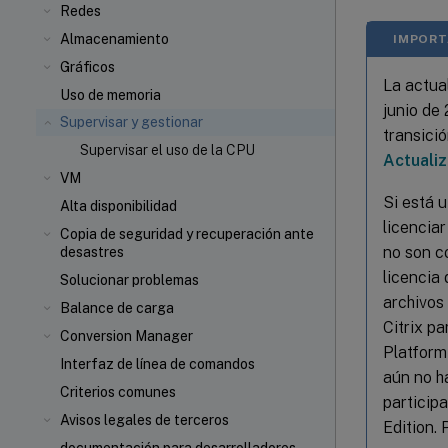
Redes
Almacenamiento
IMPORT
Gráficos
La actual
Uso de memoria
junio de
Supervisar y gestionar
transici
Supervisar el uso de la CPU
Actualiz
VM
Si está u
Alta disponibilidad
licenciar
Copia de seguridad y recuperación ante
no son c
desastres
licencia
Solucionar problemas
archivos
Balance de carga
Citrix pa
Conversion Manager
Platform 
Interfaz de línea de comandos
aún no h
Criterios comunes
particip
Avisos legales de terceros
Edition.