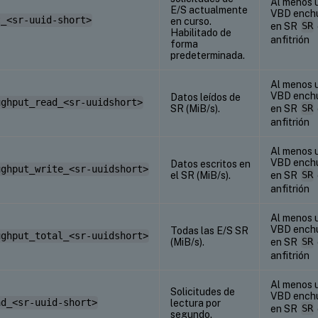
Al menos 
E/S actualmente
VBD ench
t_<sr-uuid-short>
en curso.
en SR
SR
Habilitado de
anfitrión
forma
predeterminada.
Al menos 
VBD ench
Datos leídos de
ughput_read_<sr-uuidshort>
SR (MiB/s).
en SR
SR
anfitrión
Al menos 
VBD ench
Datos escritos en
ughput_write_<sr-uuidshort>
el SR (MiB/s).
en SR
SR
anfitrión
Al menos 
VBD ench
Todas las E/S SR
ughput_total_<sr-uuidshort>
(MiB/s).
en SR
SR
anfitrión
Al menos 
Solicitudes de
VBD ench
ad_<sr-uuid-short>
lectura por
en SR
SR
segundo.