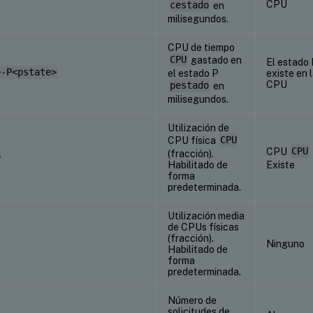
CPU
cestado
en
milisegundos.
CPU de tiempo
CPU
gastado en
El estado
>-P<pstate>
el estado P
existe en 
CPU
pestado
en
milisegundos.
Utilización de
CPU física
CPU
CPU
CPU
(fracción).
>
Habilitado de
Existe
forma
predeterminada.
Utilización media
de CPUs físicas
(fracción).
Ninguno
Habilitado de
forma
predeterminada.
Número de
solicitudes de