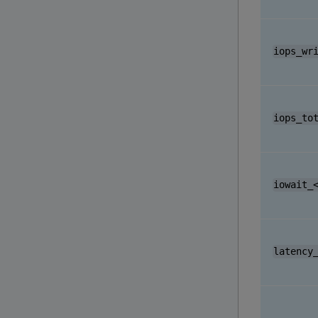
iops_wr
iops_to
iowait_
latency