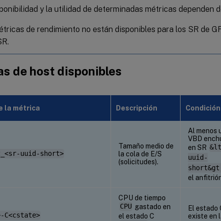
ponibilidad y la utilidad de determinadas métricas dependen d
tricas de rendimiento no están disponibles para los SR de GF
SR.
as de host disponibles
 la métrica
Descripción
Condición
Al menos 
VBD ench
Tamaño medio de
en SR
&l
z_<sr-uuid-short>
la cola de E/S
uuid-
(solicitudes).
short&gt
el anfitrió
CPU de tiempo
CPU
gastado en
El estado
>-C<cstate>
el estado C
existe en 