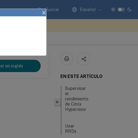
Buscar
Español
×
e sus comentarios aquí
er en inglés
EN ESTE ARTÍCULO
Supervisar
el
rendimiento
>
de Citrix
Hypervisor
Usar
RRDs