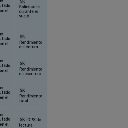
un
SR
ufado
Solicitudes
en el
durante el
vuelo
un
SR
ufado
Rendimiento
en el
de lectura
un
SR
ufado
Rendimiento
en el
de escritura
un
SR
ufado
Rendimiento
en el
total
un
ufado
SR
IOPS de
en el
lectura