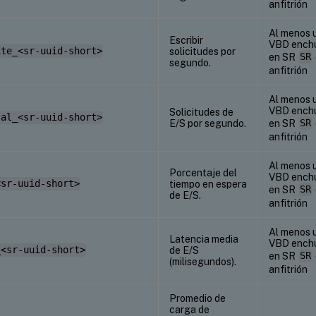
anfitrión
Al menos 
Escribir
VBD ench
ite_<sr-uuid-short>
solicitudes por
en SR
SR
segundo.
anfitrión
Al menos 
VBD ench
Solicitudes de
tal_<sr-uuid-short>
E/S por segundo.
en SR
SR
anfitrión
Al menos 
Porcentaje del
VBD ench
<sr-uuid-short>
tiempo en espera
en SR
SR
de E/S.
anfitrión
Al menos 
Latencia media
VBD ench
_<sr-uuid-short>
de E/S
en SR
SR
(milisegundos).
anfitrión
Promedio de
carga de