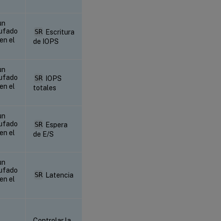
un
ufado
SR
Escritura
en el
de IOPS
un
ufado
SR
IOPS
en el
totales
un
ufado
SR
Espera
en el
de E/S
un
ufado
SR
Latencia
en el
Controlar la