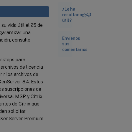
¿Le ha
Alertas
resultado
útil?
su vida útil el 25 de
Configurar
alertas por
 garantizar una
correo
Envíenos
ción, consulte
electrónico
sus
comentarios
Campos y
Desktops para
etiquetas
personalizados
 archivos de licencia
ir los archivos de
XenServer 8.4. Estos
Búsquedas
personalizadas
as suscripciones de
niversal MSP y Citrix
Determinación
entes de Citrix que
del
en solicitar
rendimiento
de XenServer Premium
de los
adaptadores
de bus físicos