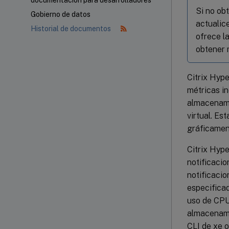
documentación para desarrolladores
Si no ob
Gobierno de datos
actualic
Historial de documentos
ofrece l
obtener 
Citrix Hype
métricas in
almacenami
virtual. Es
gráficamen
Citrix Hype
notificaci
notificaci
especificad
uso de CPU
almacenami
CLI de xe 