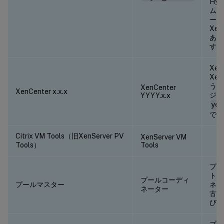
Hyp
ムに
ージ
Xe
あり
す。
Xe
Xe
うに
XenCenter
XenCenter x.x.x
ジョ
YYYY.x.x
yea
です
Citrix VM Tools（旧XenServer PV
XenServer VM
Tools）
Tools
プー
トお
プールコーディ
プールマスター
ネー
ネーター
古い
び管
プー