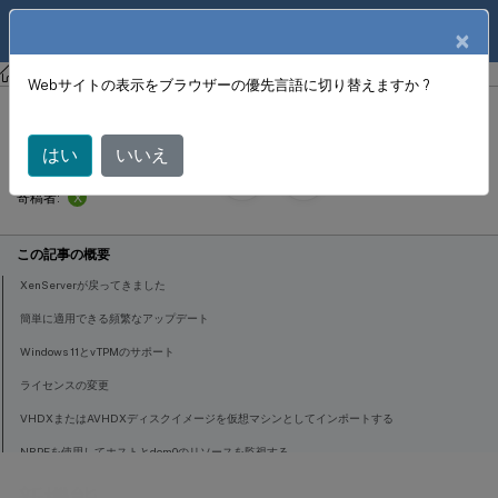
製品ドキュメン
JA
×
ト
XenServer 8
Webサイトの表示をブラウザーの優先言語に切り替えますか ?
新機能
はい
いいえ
September 30,
2024
X
寄稿者:
この記事の概要
XenServerが戻ってきました
簡単に適用できる頻繁なアップデート
Windows 11とvTPMのサポート
ライセンスの変更
VHDXまたはAVHDXディスクイメージを仮想マシンとしてインポートする
NRPEを使用してホストとdom0のリソースを監視する
SNMPを使用してホストとdom0のリソースを監視する