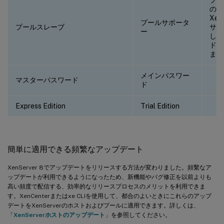
のホ
Xe
プールサポータ
プールスレーブ
サポ
ー
した
ドお
ます
メインパスワー
マスターパスワード
ド
Express Edition
Trial Edition
簡単に適用できる頻繁なアップデート
XenServer 8でアップデートをリリースする方法が変わりました。頻繫なア
ップデートが利用できるようになったため、新機能やバグ修正を以前よりも
高い頻度で配信する、効率的なリリースプロセスのメリットを利用できま
す。XenCenterまたはxe CLIを使用して、都合のよいときにこれらのアップ
デートをXenServerのホストおよびプールに適用できます。詳しくは、
「
XenServerホストのアップデート
」を参照してください。