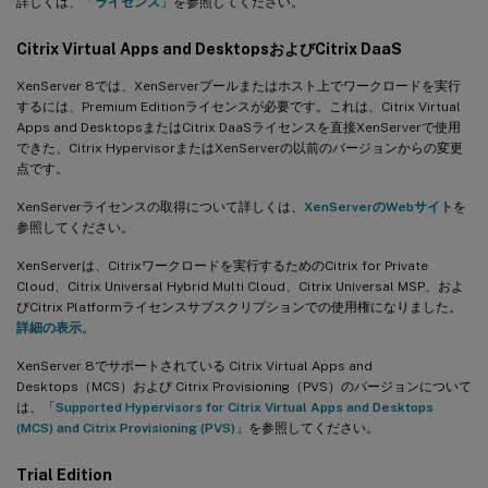
詳しくは、「
ライセンス
」を参照してください。
Citrix Virtual Apps and DesktopsおよびCitrix DaaS
XenServer 8では、XenServerプールまたはホスト上でワークロードを実行
するには、Premium Editionライセンスが必要です。これは、Citrix Virtual
Apps and DesktopsまたはCitrix DaaSライセンスを直接XenServerで使用
できた、Citrix HypervisorまたはXenServerの以前のバージョンからの変更
点です。
XenServerライセンスの取得について詳しくは、
XenServerのWebサイト
を
参照してください。
XenServerは、Citrixワークロードを実行するためのCitrix for Private
Cloud、Citrix Universal Hybrid Multi Cloud、Citrix Universal MSP、およ
びCitrix Platformライセンスサブスクリプションでの使用権になりました。
詳細の表示
。
XenServer 8でサポートされている Citrix Virtual Apps and
Desktops（MCS）および Citrix Provisioning（PVS）のバージョンについて
は、「
Supported Hypervisors for Citrix Virtual Apps and Desktops
(MCS) and Citrix Provisioning (PVS)
」を参照してください。
Trial Edition