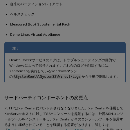
従来のパーティションレイアウト
ヘルスチェック
Measured Boot Supplemental Pack
Demo Linux Virtual Appliance
注：
Health Checkサービスのログは、トラブルシューティングの目的で
Windowsによって保持されます。これらのログを削除するには、
XenCenterを実行しているWindowsマシン
の
%SystemRoot%\System32\Winevt\Logs
から手動で削除します。
サードパーティコンポーネントの変更点
PuTTYはXenCenterにバンドルされなくなりました。XenCenterを使用して
XenServerホストに対してSSHコンソールを起動するには、外部SSHコンソ
ールツールをインストールし、XenCenterがそのコンソールツールを使用す
るように構成されていることを確認する必要があります。詳しくは、