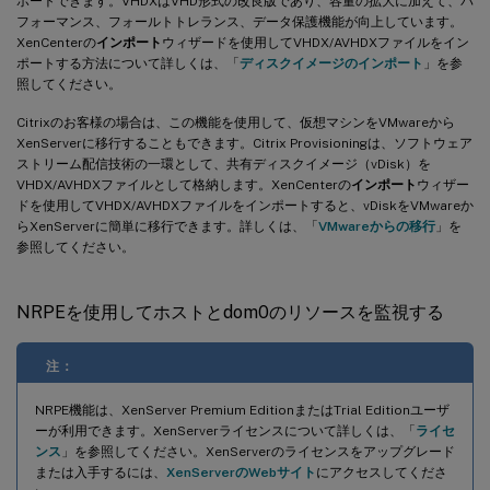
ポートできます。VHDXはVHD形式の改良版であり、容量の拡大に加えて、パ
フォーマンス、フォールトトレランス、データ保護機能が向上しています。
XenCenterの
インポート
ウィザードを使用してVHDX/AVHDXファイルをイン
ポートする方法について詳しくは、「
ディスクイメージのインポート
」を参
照してください。
Citrixのお客様の場合は、この機能を使用して、仮想マシンをVMwareから
XenServerに移行することもできます。Citrix Provisioningは、ソフトウェア
ストリーム配信技術の一環として、共有ディスクイメージ（vDisk）を
VHDX/AVHDXファイルとして格納します。XenCenterの
インポート
ウィザー
ドを使用してVHDX/AVHDXファイルをインポートすると、vDiskをVMwareか
らXenServerに簡単に移行できます。詳しくは、「
VMwareからの移行
」を
参照してください。
NRPEを使用してホストとdom0のリソースを監視する
注：
NRPE機能は、XenServer Premium EditionまたはTrial Editionユーザ
ーが利用できます。XenServerライセンスについて詳しくは、「
ライセ
ンス
」を参照してください。XenServerのライセンスをアップグレード
または入手するには、
XenServerのWebサイト
にアクセスしてくださ