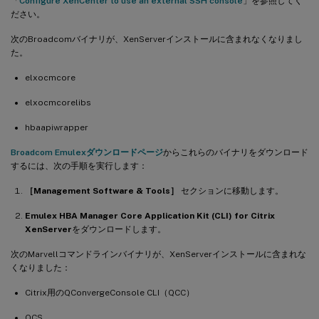
「
Configure XenCenter to use an external SSH console
」を参照してく
ださい。
次のBroadcomバイナリが、XenServerインストールに含まれなくなりまし
た。
elxocmcore
elxocmcorelibs
hbaapiwrapper
Broadcom Emulexダウンロードページ
からこれらのバイナリをダウンロード
するには、次の手順を実行します：
［Management Software & Tools］
セクションに移動します。
Emulex HBA Manager Core Application Kit (CLI) for Citrix
XenServer
をダウンロードします。
次のMarvellコマンドラインバイナリが、XenServerインストールに含まれな
くなりました：
Citrix用のQConvergeConsole CLI（QCC）
QCS