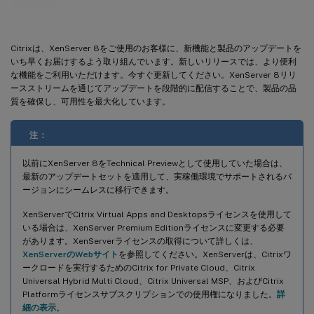
新機能
ローカルXFS
ゲストオペレーティングシステムのサポートの変更点
Citrixは、XenServer 8をご使用のお客様に、新機能と製品のアップデートを
XenServer Conversion Manager 8.3.1
いち早くお届けするよう取り組んでいます。新しいリリースでは、より便利
な機能をご利用いただけます。今すぐ更新してください。XenServer 8リリ
GFS2の改善点
ースストリームを通じてアップデートを段階的に配信することで、製品の品
証明書の検証
質を確保し、可用性を最大化しています。
ポート80の使用の制限
注：
移行ストリームの圧縮
WinbindによるPBISの置き換え
以前にXenServer 8をTechnical Previewとして使用していた場合は、
最新のアップデートセットを適用して、実稼働環境でサポートされるバ
PVSアクセラレータの統合
ージョンにシームレスに移行できます。
IPv6経由で仮想マシンをネットワークブートする
XenServerでCitrix Virtual Apps and Desktopsライセンスを使用して
削除された機能
いる場合は、XenServer Premium Editionライセンスに変更する必要
があります。XenServerライセンスの取得について詳しくは、
サードパーティコンポーネントの変更点
XenServerのWebサイト
を参照してください。XenServerは、Citrixワ
互換性に関するメモ
ークロードを実行するためのCitrix for Private Cloud、Citrix
Universal Hybrid Multi Cloud、Citrix Universal MSP、およびCitrix
Platformライセンスサブスクリプションでの使用権になりました。
詳
細の表示
。