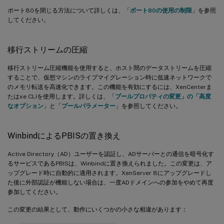
ポート80を閉じる方法について詳しくは、「
ポート80の使用の制限
」を参照
してください。
移行ストリームの圧縮
移行ストリーム圧縮機能を使用すると、ホスト間のデータストリームを圧縮
することで、仮想マシンのライブマイグレーション時に低速ネットワークで
のメモリ転送を高速化できます。この機能を有効にするには、XenCenterま
たはxe CLIを使用します。詳しくは、「
プールプロパティの変更」の「高度
なオプション
」と「
プールパラメーター
」を参照してください。
WinbindによるPBISの置き換え
Active Directory（AD）ユーザーを認証し、ADサーバーとの通信を暗号化す
るサービスであるPBISは、Winbindに置き換えられました。この変更は、ア
ップグレード時に自動的に適用されます。XenServer 8にアップグレードし
た後に外部認証が機能しない場合は、一度ADドメインへの参加をやめて再度
参加してください。
この変更の結果として、動作にいくつかの小さな相違があります：