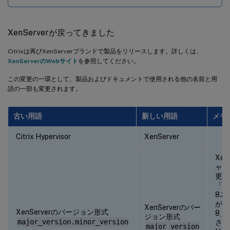
XenServerが戻ってきました
Citrixは再びXenServerブランドで製品をリリースします。詳しくは、
XenServerのWebサイト
を参照してください。
この変更の一環として、製品およびドキュメントで使用される他の名前と用
語の一部も変更されます。
古い用語
新しい用語
メモ
Citrix Hypervisor
XenServer
Xe
ャー
更さ
「Xe
8.
が、
XenServerのバー
XenServerのバージョン形式
8」
ジョン形式
major_version.minor_version
されま
major_version