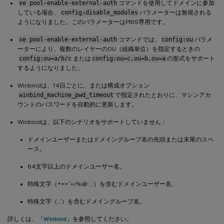
xe pool-enable-external-auth
コマンドを使用してドメインに参加
している場合、
config:disable_modules
パラメーターは無視される
ようになりました。このパラメーターはPBIS専用です。
xe pool-enable-external-auth
コマンドでは、
config:ou
パラメ
ーターにより、複数のレイヤーのOU（組織単位）を指定するときの
config:ou=a/b/c
または
config:ou=c,ou=b,ou=a
の形式をサポート
するようになりました。
Winbindは、14日ごとに、または構成オプション
winbind_machine_pwd_timeout
で指定されたとおりに、マシンアカ
ウントのパスワードを自動的に更新します。
Winbindは、以下のシナリオをサポートしていません：
ドメインユーザーまたはドメイングループ名の先頭または末尾のスペ
ース。
64文字以上のドメインユーザー名。
特殊文字（+<>”=/%@:,;`）を含むドメインユーザー名。
特殊文字（,;`）を含むドメイングループ名。
詳しくは、「
Winbind
」を参照してください。