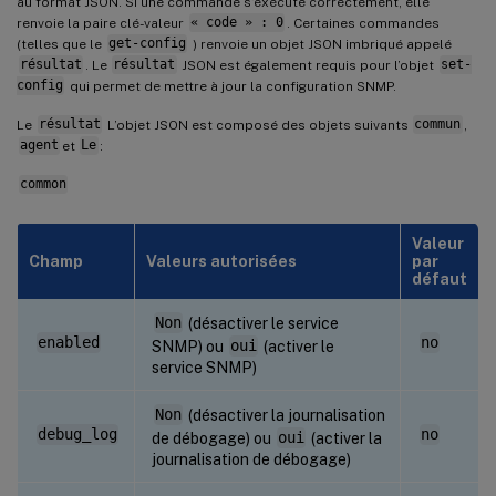
au format JSON. Si une commande s’exécute correctement, elle
renvoie la paire clé-valeur
« code » : 0
. Certaines commandes
(telles que le
get-config
) renvoie un objet JSON imbriqué appelé
résultat
. Le
résultat
JSON est également requis pour l’objet
set-
config
qui permet de mettre à jour la configuration SNMP.
Le
résultat
L’objet JSON est composé des objets suivants
commun
,
agent
et
Le
:
common
Valeur
Champ
Valeurs autorisées
par
défaut
Non
(désactiver le service
enabled
no
SNMP) ou
oui
(activer le
service SNMP)
Non
(désactiver la journalisation
debug_log
no
de débogage) ou
oui
(activer la
journalisation de débogage)