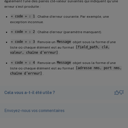
également l’une des paires clé-valeur suivantes qui indiquent qu’une
erreur s’est produite :
« code » : 1
: Chaîne d’erreur courante. Par exemple, une
exception inconnue.
« code » : 2
: Chaîne d’erreur (paramètre manquant).
« code » : 3
: Renvoie un
Message
objet sous la forme d’une
liste où chaque élément est au format
[field_path, clé,
valeur, chaîne d’erreur]
.
« code » : 4
: Renvoie un
Message
objet sous la forme d’une
liste où chaque élément est au format
[adresse nms, port nms,
chaîne d’erreur]
.
Cela vous a-t-il été utile ?
Envoyez-nous vos commentaires