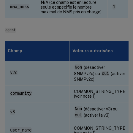
N/A (ce champ est en lecture
max_nmss
1
seule et spécifie le nombre
maximal de NMS pris en charge)
agent
Champ
Valeurs autorisées
Non
(désactiver
v2c
SNMPv2c) ou
oui
(activer
SNMPv2c)
COMMON_STRING_TYPE
community
(voir note 1)
Non
(désactiver v3) ou
v3
oui
(activer la v3)
COMMON_STRING_TYPE
user_name
(voir note 1)