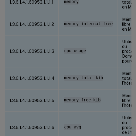
memory
1.3.6.1.4.1.60953.1.1.1.1
totale
en Mo
Mémoi
memory_internal_free
1.3.6.1.4.1.60953.1.1.1.2
libre 
en Mo
Utilisa
du
cpu_usage
1.3.6.1.4.1.60953.1.1.1.3
proces
Dom0 
pource
Mémoi
memory_total_kib
1.3.6.1.4.1.60953.1.1.1.4
totale 
l’hôte 
Mémoi
memory_free_kib
1.3.6.1.4.1.60953.1.1.1.5
libre d
l’hôte 
Utilisa
du
cpu_avg
1.3.6.1.4.1.60953.1.1.1.6
proces
de l’hô