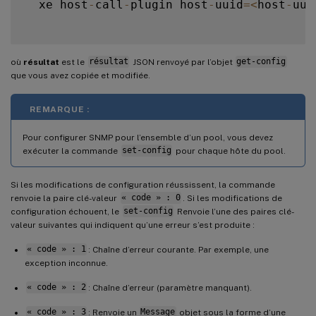
  xe host
-
call
-
plugin host
-
uuid
=
<
host
-
uui
où
résultat
est le
résultat
JSON renvoyé par l’objet
get-config
que vous avez copiée et modifiée.
REMARQUE :
Pour configurer SNMP pour l’ensemble d’un pool, vous devez
exécuter la commande
set-config
pour chaque hôte du pool.
Si les modifications de configuration réussissent, la commande
renvoie la paire clé-valeur
« code » : 0
. Si les modifications de
configuration échouent, le
set-config
Renvoie l’une des paires clé-
valeur suivantes qui indiquent qu’une erreur s’est produite :
« code » : 1
: Chaîne d’erreur courante. Par exemple, une
exception inconnue.
« code » : 2
: Chaîne d’erreur (paramètre manquant).
« code » : 3
: Renvoie un
Message
objet sous la forme d’une