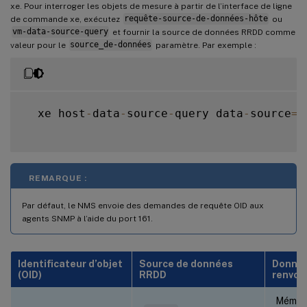
xe. Pour interroger les objets de mesure à partir de l’interface de ligne
de commande xe, exécutez
requête-source-de-données-hôte
ou
vm-data-source-query
et fournir la source de données RRDD comme
valeur pour le
source_de-données
paramètre. Par exemple :
  xe host
-
data
-
source
-
query data
-
source
=
c
REMARQUE :
Par défaut, le NMS envoie des demandes de requête OID aux
agents SNMP à l’aide du port 161.
Identificateur d’objet
Source de données
Donné
(OID)
RRDD
renvoy
Mémoi