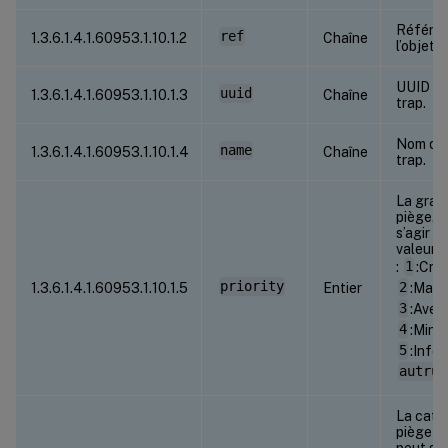
Référen
ref
1.3.6.1.4.1.60953.1.10.1.2
Chaîne
l’objet t
UUID de 
uuid
1.3.6.1.4.1.60953.1.10.1.3
Chaîne
trap.
Nom de l
name
1.3.6.1.4.1.60953.1.10.1.4
Chaîne
trap.
La gravi
piège. I
s’agir d
valeurs
:
1
:Crit
priority
1.3.6.1.4.1.60953.1.10.1.5
Entier
2
:Maje
3
:Aver
4
:Mine
5
:Info
autrui
La caté
piège gé
peut s’a