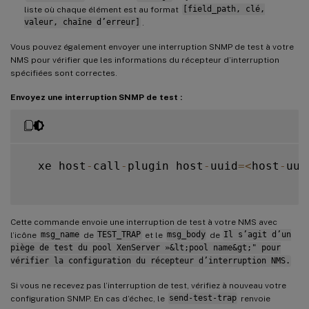
liste où chaque élément est au format
[field_path, clé,
valeur, chaîne d’erreur]
.
Vous pouvez également envoyer une interruption SNMP de test à votre
NMS pour vérifier que les informations du récepteur d’interruption
spécifiées sont correctes.
Envoyez une interruption SNMP de test :
  xe host
-
call
-
plugin host
-
uuid
=
<
host
-
uui
Cette commande envoie une interruption de test à votre NMS avec
l’icône
msg_name
de
TEST_TRAP
et le
msg_body
de
Il s’agit d’un
piège de test du pool XenServer »&lt;pool name&gt;" pour
vérifier la configuration du récepteur d’interruption NMS.
Si vous ne recevez pas l’interruption de test, vérifiez à nouveau votre
configuration SNMP. En cas d’échec, le
send-test-trap
renvoie