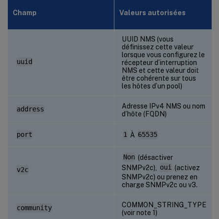
Champ
Valeurs autorisées
UUID NMS (vous
définissez cette valeur
lorsque vous configurez le
uuid
récepteur d’interruption
NMS et cette valeur doit
être cohérente sur tous
les hôtes d’un pool)
Adresse IPv4 NMS ou nom
address
d’hôte (FQDN)
port
1
À
65535
Non
(désactiver
SNMPv2c),
oui
(activez
v2c
SNMPv2c) ou prenez en
charge SNMPv2c ou v3.
COMMON_STRING_TYPE
community
(voir note 1)