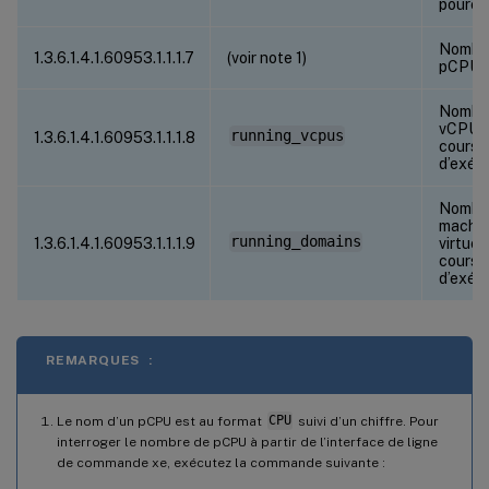
pource
Nombr
1.3.6.1.4.1.60953.1.1.1.7
(voir note 1)
pCPU
Nombr
vCPU 
running_vcpus
1.3.6.1.4.1.60953.1.1.1.8
cours
d’exéc
Nombr
machin
running_domains
1.3.6.1.4.1.60953.1.1.1.9
virtuel
cours
d’exéc
REMARQUES :
Le nom d’un pCPU est au format
CPU
suivi d’un chiffre. Pour
interroger le nombre de pCPU à partir de l’interface de ligne
de commande xe, exécutez la commande suivante :