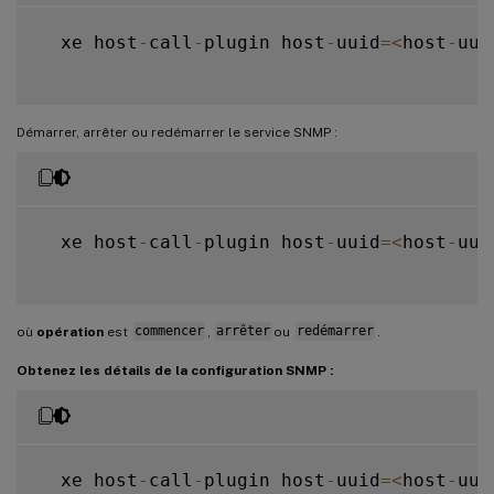
  xe host
-
call
-
plugin host
-
uuid
=
<
host
-
uui
Démarrer, arrêter ou redémarrer le service SNMP :
  xe host
-
call
-
plugin host
-
uuid
=
<
host
-
uui
où
opération
est
commencer
,
arrêter
ou
redémarrer
.
Obtenez les détails de la configuration SNMP :
  xe host
-
call
-
plugin host
-
uuid
=
<
host
-
uui