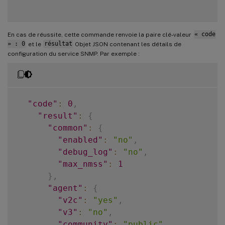
En cas de réussite, cette commande renvoie la paire clé-valeur
« code
» : 0
et le
résultat
Objet JSON contenant les détails de
configuration du service SNMP. Par exemple :
"code"
:
0
,
"result"
:
{
"common"
:
{
"enabled"
:
"no"
,
"debug_log"
:
"no"
,
"max_nmss"
:
1
}
,
"agent"
:
{
"v2c"
:
"yes"
,
"v3"
:
"no"
,
"community"
:
"public"
,