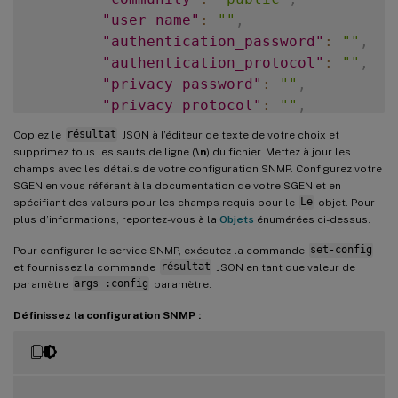
"user_name"
:
""
,
"authentication_password"
:
""
,
"authentication_protocol"
:
""
,
"privacy_password"
:
""
,
"privacy_protocol"
:
""
,
"engine_id"
:
"<engine_id>"
Copiez le
résultat
JSON à l’éditeur de texte de votre choix et
}
,
supprimez tous les sauts de ligne (
\n
) du fichier. Mettez à jour les
"nmss"
:
[
]
champs avec les détails de votre configuration SNMP. Configurez votre
SGEN en vous référant à la documentation de votre SGEN et en
}
spécifiant des valeurs pour les champs requis pour le
Le
objet. Pour
plus d’informations, reportez-vous à la
Objets
énumérées ci-dessus.
Pour configurer le service SNMP, exécutez la commande
set-config
et fournissez la commande
résultat
JSON en tant que valeur de
paramètre
args :config
paramètre.
Définissez la configuration SNMP :