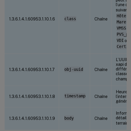
l’une de
suivante
Hôte
,
1.3.6.1.4.1.60953.1.10.1.6
class
Chaîne
Mare
,
VMSS
,
PVS_pr
VDI
ou
Certif
L’UUID d
xapi de
différe
1.3.6.1.4.1.60953.1.10.1.7
obj-uuid
Chaîne
classes
champ
Heure à
timestamp
1.3.6.1.4.1.60953.1.10.1.8
Chaîne
l’interr
générée
Informa
détaillé
1.3.6.1.4.1.60953.1.10.1.9
body
Chaîne
terrain