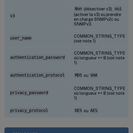
Non
(désactiver v3),
oui
(activer la v3) ou prendre
v3
en charge SNMPv2c ou
SNMPv3.
COMMON_STRING_TYPE
user_name
(voir note 1)
COMMON_STRING_TYPE
authentication_password
où longueur >= 8 (voir note
1)
authentication_protocol
MD5
ou
SHA
COMMON_STRING_TYPE
privacy_password
où longueur >= 8 (voir note
1)
privacy_protocol
DES
ou
AES