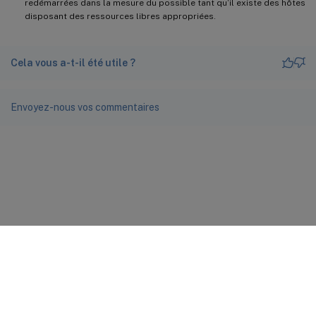
redémarrées dans la mesure du possible tant qu’il existe des hôtes
disposant des ressources libres appropriées.
Cela vous a-t-il été utile ?
Envoyez-nous vos commentaires
Commentaires sur le site
Vos préférences de confidentialité
Confidentialité et