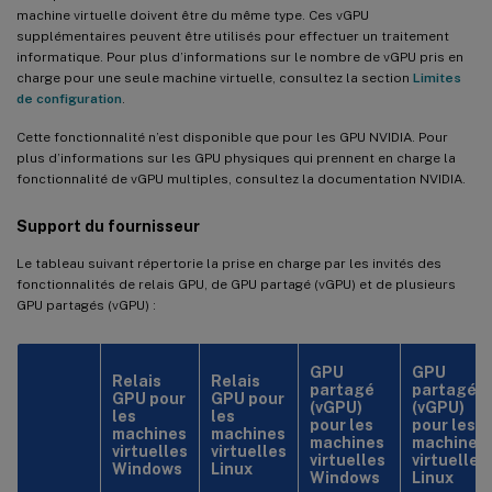
machine virtuelle doivent être du même type. Ces vGPU
supplémentaires peuvent être utilisés pour effectuer un traitement
informatique. Pour plus d’informations sur le nombre de vGPU pris en
charge pour une seule machine virtuelle, consultez la section
Limites
de configuration
.
Cette fonctionnalité n’est disponible que pour les GPU NVIDIA. Pour
plus d’informations sur les GPU physiques qui prennent en charge la
fonctionnalité de vGPU multiples, consultez la documentation NVIDIA.
Support du fournisseur
Le tableau suivant répertorie la prise en charge par les invités des
fonctionnalités de relais GPU, de GPU partagé (vGPU) et de plusieurs
GPU partagés (vGPU) :
GPU
GPU
Relais
Relais
partagé
partagé
GPU pour
GPU pour
(vGPU)
(vGPU)
les
les
pour les
pour les
machines
machines
machines
machines
virtuelles
virtuelles
virtuelles
virtuelles
Windows
Linux
Windows
Linux