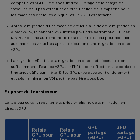
compatibles vGPU. Le dispositif d’équilibrage de la charge de
travail ne peut pas effectuer de planification de la capacité pour
les machines virtuelles auxquelles un vGPU est attaché.
Après la migration d’une machine virtuelle à l’aide de la migration en
direct vGPU, la console VNC invitée peut être corrompue. Utilisez
ICA, RDP ou une autre méthode basée sur le réseau pour accéder
aux machines virtuelles après l’exécution d’une migration en direct
vGPU.
La migration VDI utilise la migration en direct, et nécessite donc
suffisamment d’espace vGPU sur l’hôte pour effectuer une copie de
l’instance vGPU sur l’hôte. Si les GPU physiques sont entièrement
utilisés, la migration VDI peut ne pas être possible.
Support du fournisseur
Le tableau suivant répertorie la prise en charge de la migration en
direct vGPU :
GPU
GPU
Relais
Relais
partagé
partagé
GPU pour
GPU pour
(vGPU)
(vGPU)
les
les