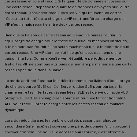
carte réseau envoie et reçoit. Si la quantité de données envoyées sur
une carte réseau dépasse la quantité de données envoyées sur l’autre
carte réseau, XenServer rééquilibre les VIF qui utilisent les cartes
réseau. La totalité de la charge du VIF est transférée. La charge d’un
VIF n’est jamais répartie entre deux cartes réseau.
Bien que la liaison de carte réseau active-active puisse fournir un
équilibrage de charge pour le trafic de plusieurs machines virtuelles,
elle ne peut pas fournir à une seule machine virtuelle le débit de deux
cartes réseau. Une VIF donnée n’utilise qu’un seul des liens d’une
liaison à la fois. Comme XenServer rééquilibre périodiquement le
trafic, les VIF ne sont pas attribués de manière permanente à une carte
réseau spécifique dans la liaison.
Le mode actif-actif est parfois décrit comme une liaison d’équilibrage
de charge source (SLB) car XenServer utilise SLB pour partager la
charge entre les interfaces réseau liées. SLB est dérivé du mode ALB
(Adaptive Load Balancing) open source et réutilise la fonctionnalité
ALB pour rééquilibrer la charge entre les cartes réseau de manière
dynamique.
Lors du rééquilibrage, le nombre d’octets passant par chaque
secondaire (interface) est suivi sur une période donnée. Si un paquet à
envoyer contient une nouvelle adresse MAC source, il est affecté à