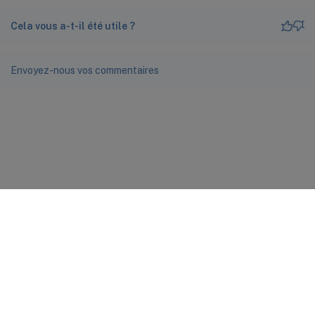
Cela vous a-t-il été utile ?
Envoyez-nous vos commentaires
Commentaires sur le site
Vos préférences de confidentialité
Confidentialité et
conditions légales
docs.cloud.com
© 1999-
2026
Cloud Software Group, Inc. All rights reserved.