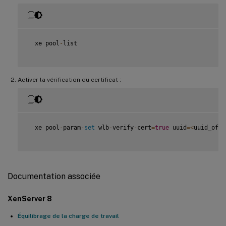
  xe pool
-
list

Activer la vérification du certificat :
  xe pool
-
param
-
set
 wlb
-
verify
-
cert
=
true
 uuid
=
<
uuid_of_p
Documentation associée
XenServer 8
Équilibrage de la charge de travail