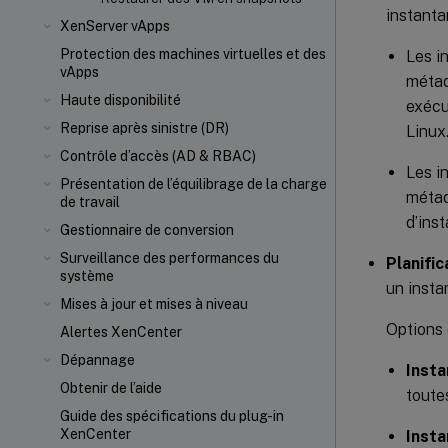
instanta
XenServer vApps
Protection des machines virtuelles et des
Les i
vApps
métad
Haute disponibilité
exécu
Reprise après sinistre (DR)
Linux
Contrôle d’accès (AD & RBAC)
Les i
Présentation de l’équilibrage de la charge
métad
de travail
d’ins
Gestionnaire de conversion
Surveillance des performances du
Planifi
système
un insta
Mises à jour et mises à niveau
Options 
Alertes XenCenter
Dépannage
Insta
Obtenir de l’aide
toutes
Guide des spécifications du plug-in
XenCenter
Insta