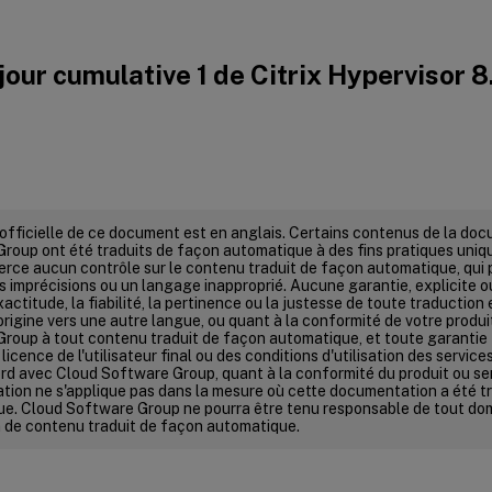
jour cumulative 1 de Citrix Hypervisor 8
 officielle de ce document est en anglais. Certains contenus de la do
roup ont été traduits de façon automatique à des fins pratiques uni
erce aucun contrôle sur le contenu traduit de façon automatique, qui 
s imprécisions ou un langage inapproprié. Aucune garantie, explicite ou 
xactitude, la fiabilité, la pertinence ou la justesse de toute traductio
'origine vers une autre langue, ou quant à la conformité de votre produ
roup à tout contenu traduit de façon automatique, et toute garantie 
licence de l'utilisateur final ou des conditions d'utilisation des service
rd avec Cloud Software Group, quant à la conformité du produit ou se
ion ne s'applique pas dans la mesure où cette documentation a été t
e. Cloud Software Group ne pourra être tenu responsable de tout d
ion de contenu traduit de façon automatique.