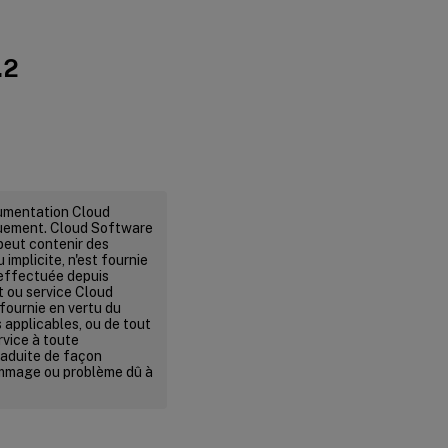
.2
cumentation Cloud
quement. Cloud Software
peut contenir des
implicite, n'est fournie
n effectuée depuis
it ou service Cloud
fournie en vertu du
s applicables, ou de tout
rvice à toute
raduite de façon
ommage ou problème dû à