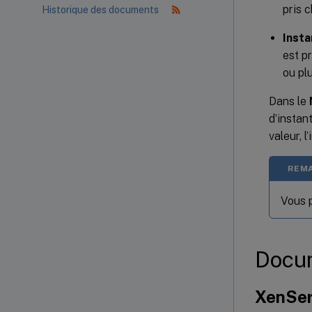
pris c
Historique des documents
Inst
est p
ou plu
Dans le
d’instan
valeur, 
REMA
Vous p
Docum
XenSer