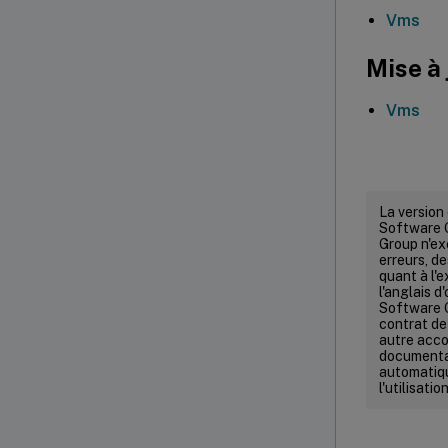
Vms
Mise à 
Vms
La version
Software G
Group n'ex
erreurs, de
quant à l'e
l'anglais d
Software G
contrat de 
autre acco
documentat
automatiqu
l'utilisat