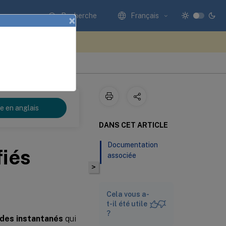
Recherche
Français
×
ez votre avis ici
re en anglais
DANS CET ARTICLE
Documentation
fiés
associée
>
Cela vous a-
t-il été utile
?
 des instantanés
qui