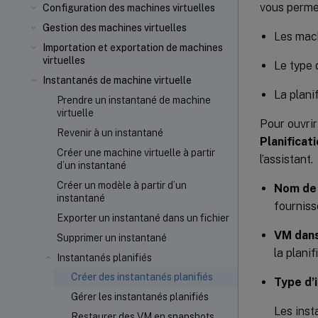
vous permet
Configuration des machines virtuelles
Gestion des machines virtuelles
Les mach
Importation et exportation de machines
virtuelles
Le type 
Instantanés de machine virtuelle
La plani
Prendre un instantané de machine
virtuelle
Pour ouvrir
Revenir à un instantané
Planificat
Créer une machine virtuelle à partir
l’assistant.
d’un instantané
Créer un modèle à partir d’un
Nom de 
instantané
fourniss
Exporter un instantané dans un fichier
VM dans
Supprimer un instantané
la plani
Instantanés planifiés
Créer des instantanés planifiés
Type d’
Gérer les instantanés planifiés
Les inst
Restaurer des VM en snapshots